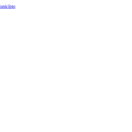
unicípio
Interadministrativos e 
ntratos Interadministrativos e Contratos Programa