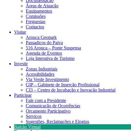
Documentação
Áreas de Atuação
Equipamentos
Comissões
Freguesias
Contactos
Visitar
Arouca Geopark
Passadiços do Paiva
516 Arouca – Ponte Suspensa
Agenda de Eventos
Loja Interativa de Turismo
Investir
Zonas Industriais
Acessibilidades
Via Verde Investimento
GIP – Gabinete de Inserção Profissional
CI3 – Centro de Incubação e Inovação Industrial
Participar
Fale com a Presidente
Comunicação de Ocorrências
Orçamento Participativo
Serviços
Sugestões, Reclamações e Elogios
Balcão Virtual