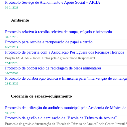
Protocolo Serviço de Atendimento e Apoio Social – AICIA
30-01-2023
Ambiente
Protocolo relativo à recolha seletiva de roupa, calçado e brinquedo
30-01-2015
Protocolo para recolha e recuperação de papel e cartão
01-02-2014
Protocolo de parceria com a Associação Portuguesa dos Recursos Hídricos
Projeto JAGUAR - Todos Juntos pela Água de modo Responsável
12-12-2025
Protocolo de cooperação de reciclagem de óleos alimentares
16-07-2009
Protocolo de colaboração técnica e financeira para “intervenção de contenç
22-12-2022
Cedência de espaço/equipamento
Protocolo de utilização do auditório municipal pela Academia de Música de
10-02-2016
Protocolo de gestão e dinamização da “Escola de Trânsito de Arouca”
Protocolo de gestão e dinamização da “Escola de Trânsito de Arouca” pelo Centro Juvenil 