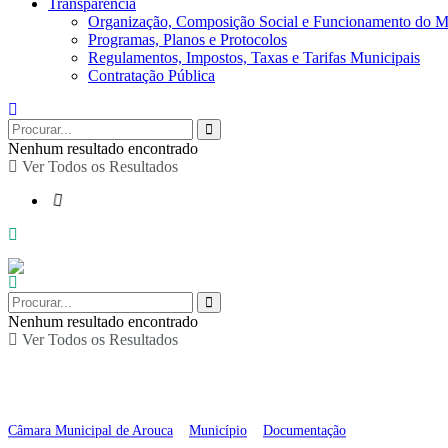
Transparência
Organização, Composição Social e Funcionamento do M
Programas, Planos e Protocolos
Regulamentos, Impostos, Taxas e Tarifas Municipais
Contratação Pública
Nenhum resultado encontrado
Ver Todos os Resultados
Nenhum resultado encontrado
Ver Todos os Resultados
Protocolos, Contratos 
Câmara Municipal de Arouca
>
Município
>
Documentação
>
Protocolos, Co