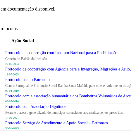
em documentação disponível.
rotocolos
Ação Social
Protocolo de cooperação com Instituto Nacional para a Reabilitação
Criação do Balcão da Inclusão
27-05-2023
Protocolo de cooperação com Agência para a Integração, Migrações e Asilo, 
18-07-2025
Protocolo com o Patronato
Centro Paroquial de Promoção Social Rainha Santa Mafalda para o desenvolvimento de açõe
02-04-2010
Protocolo com a associação humanitária dos Bombeiros Voluntários de A
06-03-2014
Protocolo com Associação Dignitude
Permite o acesso generalizado de munícipes carenciados aos medicamentos prescritos.
17-05-2021
Protocolo Serviço de Atendimento e Apoio Social – Patronato
30-01-2023