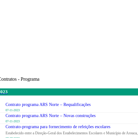
ontratos - Programa
2023
Contrato programa ARS Norte – Requalificações
07-11-2023
Contrato programa ARS Norte – Novas construções
07-11-2023
Contrato-programa para fornecimento de refeições escolares
Estabelecido entre a Direção-Geral dos Estabelecimentos Escolares e Município de Arouca,