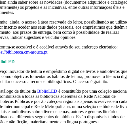
em ainda saber sobre as novidades (documentos adquiridos e cataloga
entemente) os projetos e as iniciativas, entre outras informações úteis e
tinentes.
mite, ainda, o acesso à área reservada do leitor, possibilitando ao utiliza
tor inscrito aceder aos seus dados pessoais, aos empréstimos que detém 
ento, aos prazos de entrega, bem como à possibilidade de realizar
ervas, indicar sugestões e veicular opiniões.
ontra-se acessível e é acedível através do seu endereço eletrónico:
ps://biblioteca.cm-arouca.pt
.
blioLED
viço inovador de leitura e empréstimo digital de livros e audiolivros qu
 como objetivos fomentar os hábitos de leitura, promover a literacia digi
acilitar o acesso a recursos bibliográficos. O acesso é gratuito.
atálogo de títulos da
BiblioLED
é constituído por uma coleção naciona
ponibilizada a todas as bibliotecas aderentes da Rede Nacional de
liotecas Públicas e por 25 coleções regionais apenas acessíveis em cad
e Intermunicipal e Rede Metropolitana, numa seleção de títulos de livr
itais e audiolivros sobre diversos temas, autores e géneros literários
tinados a diferentes segmentos de público. Estão disponíveis títulos de
ção e não ficção, maioritariamente em língua portuguesa.