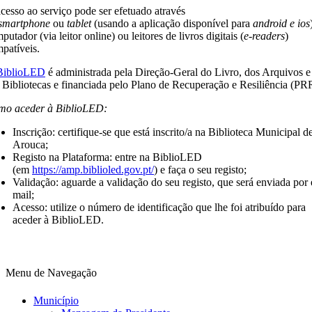
cesso ao serviço pode ser efetuado através
smartphone
ou
tablet
(usando a aplicação disponível para
android e ios
putador (via leitor online) ou leitores de livros digitais (
e-readers
)
patíveis.
BiblioLED
é administrada pela Direção-Geral do Livro, dos Arquivos e
 Bibliotecas e financiada pelo Plano de Recuperação e Resiliência (PR
o aceder à BiblioLED:
Inscrição: certifique-se que está inscrito/a na Biblioteca Municipal d
Arouca;
Registo na Plataforma: entre na BiblioLED
(em
https://amp.biblioled.gov.pt/
) e faça o seu registo;
Validação: aguarde a validação do seu registo, que será enviada por 
mail;
Acesso: utilize o número de identificação que lhe foi atribuído para
aceder à BiblioLED.
Menu de Navegação
Município