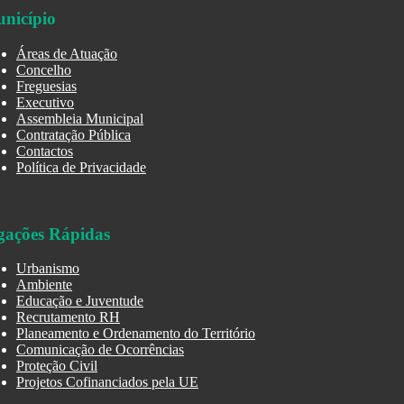
nicípio
Áreas de Atuação
Concelho
Freguesias
Executivo
Assembleia Municipal
Contratação Pública
Contactos
Política de Privacidade
gações Rápidas
Urbanismo
Ambiente
Educação e Juventude
Recrutamento RH
Planeamento e Ordenamento do Território
Comunicação de Ocorrências
Proteção Civil
Projetos Cofinanciados pela UE