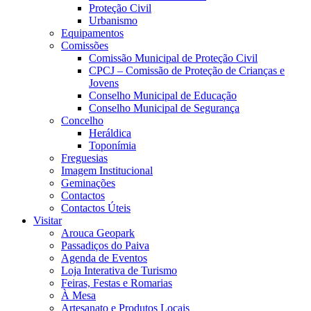
Proteção Civil
Urbanismo
Equipamentos
Comissões
Comissão Municipal de Proteção Civil
CPCJ – Comissão de Proteção de Crianças e
Jovens
Conselho Municipal de Educação
Conselho Municipal de Segurança
Concelho
Heráldica
Toponímia
Freguesias
Imagem Institucional
Geminações
Contactos
Contactos Úteis
Visitar
Arouca Geopark
Passadiços do Paiva
Agenda de Eventos
Loja Interativa de Turismo
Feiras, Festas e Romarias
À Mesa
Artesanato e Produtos Locais