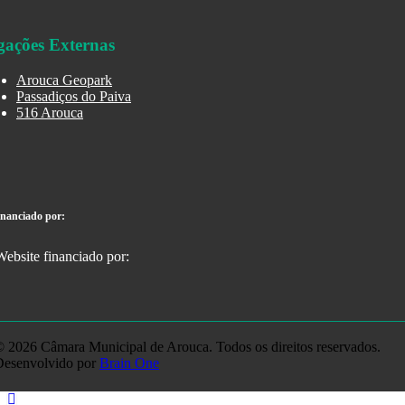
gações Externas
Arouca Geopark
Passadiços do Paiva
516 Arouca
inanciado por:
 2026 Câmara Municipal de Arouca. Todos os direitos reservados.
Desenvolvido por
Brain One