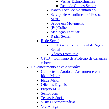
Visitas Extraordinárias
Rede de Clubes Sénior
Banco Local de Voluntariado
Serviço de Atendimento à Pessoa
Surda
Saúde em Movimento
(Re)Colher
Mediação Familiar
Radar Social
Rede Social
CLAS – Conselho Local de Ação
Social
Núcleo Executivo
CPCJ – Comissão de Proteção de Crianças
e Jovens
Envelhecimento ativo e saudável
Gabinete de Apoio ao Arouquense em
Idade Maior
Idade Maior
Oficinas Digitais
Projeto MAIS
Sénior.com
Teleassistência
Visitas Extraordinárias
Voz Amiga