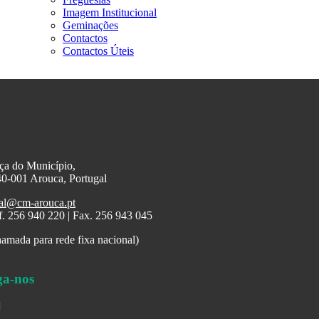
Imagem Institucional
Geminações
Contactos
Contactos Úteis
ça do Município,
0-001 Arouca, Portugal
al@cm-arouca.pt
f. 256 940 220 | Fax. 256 943 045
amada para rede fixa nacional)
ga-nos