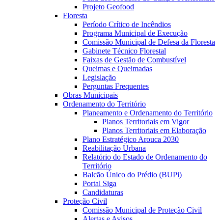
Projeto Geofood
Floresta
Período Crítico de Incêndios
Programa Municipal de Execução
Comissão Municipal de Defesa da Floresta
Gabinete Técnico Florestal
Faixas de Gestão de Combustível
Queimas e Queimadas
Legislação
Perguntas Frequentes
Obras Municipais
Ordenamento do Território
Planeamento e Ordenamento do Território
Planos Territoriais em Vigor
Planos Territoriais em Elaboração
Plano Estratégico Arouca 2030
Reabilitação Urbana
Relatório do Estado de Ordenamento do
Território
Balcão Único do Prédio (BUPi)
Portal Siga
Candidaturas
Proteção Civil
Comissão Municipal de Proteção Civil
Alertas e Avisos