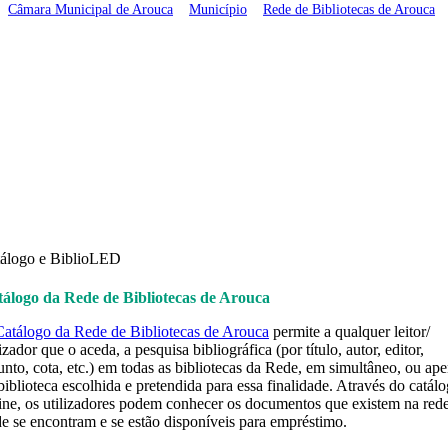
Câmara Municipal de Arouca
>
Município
>
Rede de Bibliotecas de Arouca
>
Catálogo
álogo e BiblioLED
álogo da Rede de Bibliotecas de Arouca
Catálogo da Rede de Bibliotecas de Arouca
permite a qualquer leitor/
lizador que o aceda, a pesquisa bibliográfica (por título, autor, editor,
unto, cota, etc.) em todas as bibliotecas da Rede, em simultâneo, ou ap
biblioteca escolhida e pretendida para essa finalidade. Através do catál
ine, os utilizadores podem conhecer os documentos que existem na rede
e se encontram e se estão disponíveis para empréstimo.