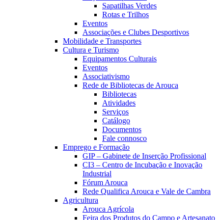
Sapatilhas Verdes
Rotas e Trilhos
Eventos
Associações e Clubes Desportivos
Mobilidade e Transportes
Cultura e Turismo
Equipamentos Culturais
Eventos
Associativismo
Rede de Bibliotecas de Arouca
Bibliotecas
Atividades
Serviços
Catálogo
Documentos
Fale connosco
Emprego e Formação
GIP – Gabinete de Inserção Profissional
CI3 – Centro de Incubação e Inovação
Industrial
Fórum Arouca
Rede Qualifica Arouca e Vale de Cambra
Agricultura
Arouca Agrícola
Feira dos Produtos do Campo e Artesanato