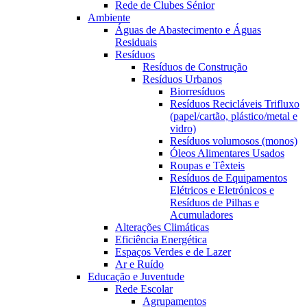
Rede de Clubes Sénior
Ambiente
Águas de Abastecimento e Águas
Residuais
Resíduos
Resíduos de Construção
Resíduos Urbanos
Biorresíduos
Resíduos Recicláveis Trifluxo
(papel/cartão, plástico/metal e
vidro)
Resíduos volumosos (monos)
Óleos Alimentares Usados
Roupas e Têxteis
Resíduos de Equipamentos
Elétricos e Eletrónicos e
Resíduos de Pilhas e
Acumuladores
Alterações Climáticas
Eficiência Energética
Espaços Verdes e de Lazer
Ar e Ruído
Educação e Juventude
Rede Escolar
Agrupamentos