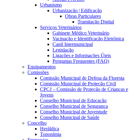
Urbanismo
Urbanização | Edificação
Obras Particulares
Tramitação Digital
Serviços Veterinários
Gabinete Médico Veterinário
Vacinação e Identificação Eletrónica
Canil Intermunicipal
Legislação
Ligações e Informações Úteis
Perguntas Frequentes (FAQ)
Equipamentos
Comissões
Comissão Municipal de Defesa da Floresta
Comissão Municipal de Proteção Civil
CPCJ – Comissão de Proteção de Crianças e
Jovens
Conselho Municipal de Educação
Conselho Municipal de Segurança
Conselho Municipal de Juventude
Conselho Municipal de Saúde
Concelho
Heráldica
Toponímia
Freguesias