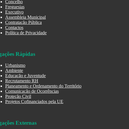
Concelho
Freguesias
Executivo
Assembleia Municipal
Contratação Pública
Contactos
Política de Privacidade
gações Rápidas
Urbanismo
Ambiente
Educação e Juventude
Recrutamento RH
Planeamento e Ordenamento do Território
Comunicação de Ocorrências
Proteção Civil
Projetos Cofinanciados pela UE
gações Externas