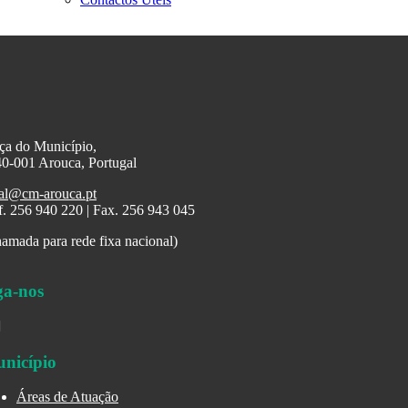
ça do Município,
0-001 Arouca, Portugal
al@cm-arouca.pt
f. 256 940 220 | Fax. 256 943 045
amada para rede fixa nacional)
ga-nos
nicípio
Áreas de Atuação