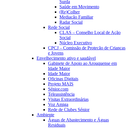
Surda
Saúde em Movimento
(Re)Colher
Mediação Familiar
Radar Social
Rede Social
CLAS – Conselho Local de Ação
Social
Núcleo Executivo
CPCJ – Comissão de Proteção de Crianças
e Jovens
Envelhecimento ativo e saudável
Gabinete de Apoio ao Arouquense em
Idade Maior
Idade Maior
Oficinas Digitais
Projeto MAIS
Sénior.com
Teleassistência
Visitas Extraordinárias
Voz Amiga
Rede de Clubes Sénior
Ambiente
Águas de Abastecimento e Águas
Residuais