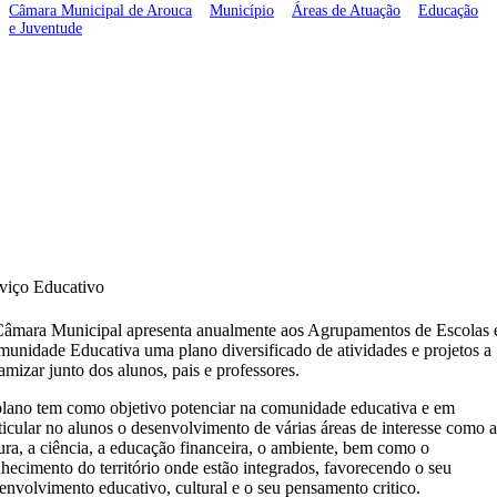
Câmara Municipal de Arouca
>
Município
>
Áreas de Atuação
>
Educação
e Juventude
>
Serviço Educativo
viço Educativo
âmara Municipal apresenta anualmente aos Agrupamentos de Escolas 
unidade Educativa uma plano diversificado de atividades e projetos a
amizar junto dos alunos, pais e professores.
lano tem como objetivo potenciar na comunidade educativa e em
ticular no alunos o desenvolvimento de várias áreas de interesse como a
tura, a ciência, a educação financeira, o ambiente, bem como o
hecimento do território onde estão integrados, favorecendo o seu
envolvimento educativo, cultural e o seu pensamento critico.