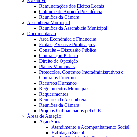
Executivo
Remunerações dos Eleitos Locais
Gabinete de Apoio à Presidência
Reuniões da Câmara
Assembleia Municipal
Reuniões da Assembleia Municipal
Documentação
Área Económica e Financeira
Editais, Avisos e Publicações
Consulta – Discussão Pública
Contratação Pública
Direito de Oposição
Planos Municipais
Protocolos, Contratos Interadministrativos e
Contratos Programa
Recursos Humanos
Regulamentos Municipais
Requerimentos
Reuniões da Assembleia
Reuniões da Câmara
Projetos Cofinanciados pela UE
Áreas de Atuação
Ação Social
Atendimento e Acompanhamento Social
Habitação Social