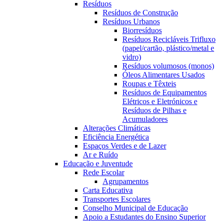
Resíduos
Resíduos de Construção
Resíduos Urbanos
Biorresíduos
Resíduos Recicláveis Trifluxo
(papel/cartão, plástico/metal e
vidro)
Resíduos volumosos (monos)
Óleos Alimentares Usados
Roupas e Têxteis
Resíduos de Equipamentos
Elétricos e Eletrónicos e
Resíduos de Pilhas e
Acumuladores
Alterações Climáticas
Eficiência Energética
Espaços Verdes e de Lazer
Ar e Ruído
Educação e Juventude
Rede Escolar
Agrupamentos
Carta Educativa
Transportes Escolares
Conselho Municipal de Educação
Apoio a Estudantes do Ensino Superior