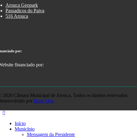
Arouca Geopark
Passadiços do Paiva
516 Arouca
inanciado por:
 2026 Câmara Municipal de Arouca. Todos os direitos reservados.
Desenvolvido por
Brain One
Início
Município
Mensagem da Presidente