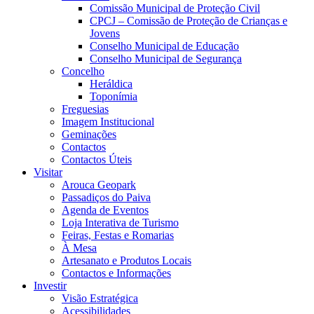
Comissão Municipal de Proteção Civil
CPCJ – Comissão de Proteção de Crianças e
Jovens
Conselho Municipal de Educação
Conselho Municipal de Segurança
Concelho
Heráldica
Toponímia
Freguesias
Imagem Institucional
Geminações
Contactos
Contactos Úteis
Visitar
Arouca Geopark
Passadiços do Paiva
Agenda de Eventos
Loja Interativa de Turismo
Feiras, Festas e Romarias
À Mesa
Artesanato e Produtos Locais
Contactos e Informações
Investir
Visão Estratégica
Acessibilidades