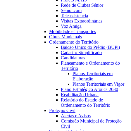
Rede de Clubes Sénior
Sénior.com
Teleassistência
Visitas Extraordinárias
Voz Amiga
Mobilidade e Transportes
Obras Municipais
Ordenamento do Território
Balcão Único do Prédio (BUPi)
Cadastro Simplificado
Candidaturas
Planeamento e Ordenamento do
Território
Planos Territoriais em
Elaboração
Planos Territoriais em Vigor
Plano Estratégico Arouca 2030
Reabilitação Urbana
Relatório do Estado de
Ordenamento do Território
Proteção Civil
Alertas e Avisos
Comissão Municipal de Proteção
Civil