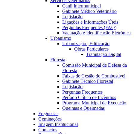
Serviços Veterinários
Canil Intermunicipal
Gabinete Médico Veterinário
Legislação
Ligações e Informações Úteis
Perguntas Frequentes (FAQ)
Vacinação e Identificação Eletrónica
Urbanismo
Urbanização | Edificação
Obras Particulares
Tramitação Digital
Floresta
Comissão Municipal de Defesa da
Floresta
Faixas de Gestão de Combustível
Gabinete Técnico Florestal
Legislação
Perguntas Frequentes
Período Crítico de Incêndios
Programa Municipal de Execução
Queimas e Queimadas
Freguesias
Geminações
Imagem Institucional
Contactos