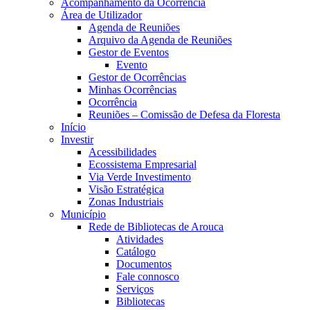
Acompanhamento da Ocorrência
Área de Utilizador
Agenda de Reuniões
Arquivo da Agenda de Reuniões
Gestor de Eventos
Evento
Gestor de Ocorrências
Minhas Ocorrências
Ocorrência
Reuniões – Comissão de Defesa da Floresta
Início
Investir
Acessibilidades
Ecossistema Empresarial
Via Verde Investimento
Visão Estratégica
Zonas Industriais
Município
Rede de Bibliotecas de Arouca
Atividades
Catálogo
Documentos
Fale connosco
Serviços
Bibliotecas