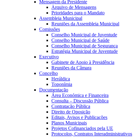
Mensagem da Presidente
Arquivo de Mensagens
Prioridades para o Mandato
Assembleia Municipal
Reuniões da Assembleia Municipal
Comissões
Conselho Municipal de Juventude
Conselho Municipal de Saúde
Conselho Municipal de Segurança
Estratégia Municipal de Juventude
Executivo
Gabinete de Apoio à Presidência
Reuniões da Câmara
Concelho
Heráldica
Toponímia
Documentação
Área Económica e Financeira
Consulta – Discussão Pública
Contratação Pública
Direito de Oposição
Editais, Avisos e Publicações
Planos Municipais
Projetos Cofinanciados pela UE
Protocolos, Contratos Interadministrativos