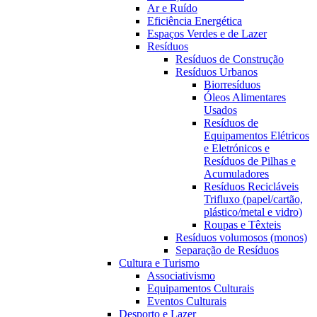
Ar e Ruído
Eficiência Energética
Espaços Verdes e de Lazer
Resíduos
Resíduos de Construção
Resíduos Urbanos
Biorresíduos
Óleos Alimentares
Usados
Resíduos de
Equipamentos Elétricos
e Eletrónicos e
Resíduos de Pilhas e
Acumuladores
Resíduos Recicláveis
Trifluxo (papel/cartão,
plástico/metal e vidro)
Roupas e Têxteis
Resíduos volumosos (monos)
Separação de Resíduos
Cultura e Turismo
Associativismo
Equipamentos Culturais
Eventos Culturais
Desporto e Lazer