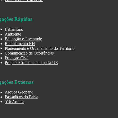
gações Rápidas
Urbanismo
Ambiente
Educação e Juventude
Recrutamento RH
Planeamento e Ordenamento do Território
Comunicação de Ocorrências
Proteção Civil
Projetos Cofinanciados pela UE
gações Externas
Arouca Geopark
Passadiços do Paiva
516 Arouca