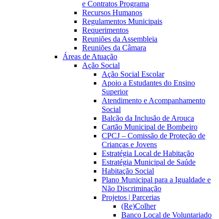
e Contratos Programa
Recursos Humanos
Regulamentos Municipais
Requerimentos
Reuniões da Assembleia
Reuniões da Câmara
Áreas de Atuação
Ação Social
Ação Social Escolar
Apoio a Estudantes do Ensino
Superior
Atendimento e Acompanhamento
Social
Balcão da Inclusão de Arouca
Cartão Municipal de Bombeiro
CPCJ – Comissão de Proteção de
Crianças e Jovens
Estratégia Local de Habitação
Estratégia Municipal de Saúde
Habitação Social
Plano Municipal para a Igualdade e
Não Discriminação
Projetos | Parcerias
(Re)Colher
Banco Local de Voluntariado