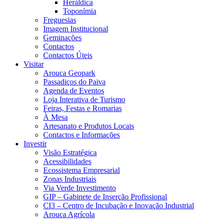
Heráldica
Toponímia
Freguesias
Imagem Institucional
Geminações
Contactos
Contactos Úteis
Visitar
Arouca Geopark
Passadiços do Paiva
Agenda de Eventos
Loja Interativa de Turismo
Feiras, Festas e Romarias
À Mesa
Artesanato e Produtos Locais
Contactos e Informações
Investir
Visão Estratégica
Acessibilidades
Ecossistema Empresarial
Zonas Industriais
Via Verde Investimento
GIP – Gabinete de Inserção Profissional
CI3 – Centro de Incubação e Inovação Industrial
Arouca Agrícola