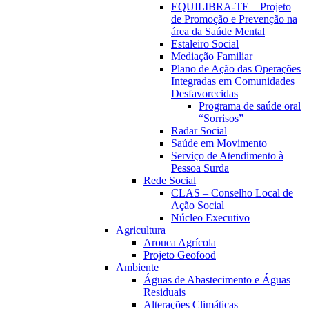
EQUILIBRA-TE – Projeto
de Promoção e Prevenção na
área da Saúde Mental
Estaleiro Social
Mediação Familiar
Plano de Ação das Operações
Integradas em Comunidades
Desfavorecidas
Programa de saúde oral
“Sorrisos”
Radar Social
Saúde em Movimento
Serviço de Atendimento à
Pessoa Surda
Rede Social
CLAS – Conselho Local de
Ação Social
Núcleo Executivo
Agricultura
Arouca Agrícola
Projeto Geofood
Ambiente
Águas de Abastecimento e Águas
Residuais
Alterações Climáticas