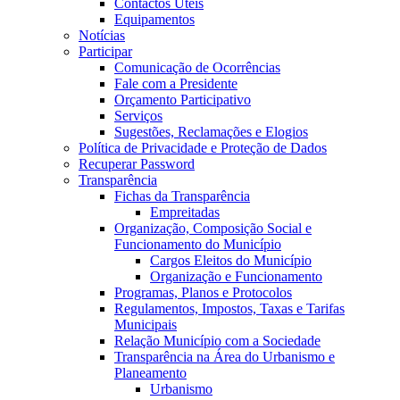
Contactos Úteis
Equipamentos
Notícias
Participar
Comunicação de Ocorrências
Fale com a Presidente
Orçamento Participativo
Serviços
Sugestões, Reclamações e Elogios
Política de Privacidade e Proteção de Dados
Recuperar Password
Transparência
Fichas da Transparência
Empreitadas
Organização, Composição Social e
Funcionamento do Município
Cargos Eleitos do Município
Organização e Funcionamento
Programas, Planos e Protocolos
Regulamentos, Impostos, Taxas e Tarifas
Municipais
Relação Município com a Sociedade
Transparência na Área do Urbanismo e
Planeamento
Urbanismo