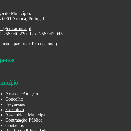
ça do Município,
0-001 Arouca, Portugal
al@cm-arouca.pt
f. 256 940 220 | Fax. 256 943 045
amada para rede fixa nacional)
ga-nos
nicípio
Áreas de Atuação
Concelho
Freguesias
Executivo
Assembleia Municipal
Contratação Pública
Contactos
Política de Privacidade