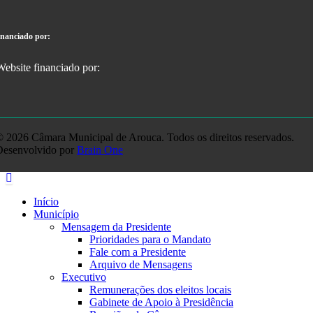
inanciado por:
 2026 Câmara Municipal de Arouca. Todos os direitos reservados.
Desenvolvido por
Brain One
Início
Município
Mensagem da Presidente
Prioridades para o Mandato
Fale com a Presidente
Arquivo de Mensagens
Executivo
Remunerações dos eleitos locais
Gabinete de Apoio à Presidência