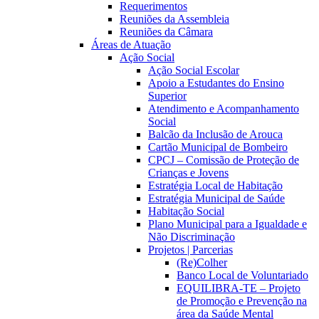
Requerimentos
Reuniões da Assembleia
Reuniões da Câmara
Áreas de Atuação
Ação Social
Ação Social Escolar
Apoio a Estudantes do Ensino
Superior
Atendimento e Acompanhamento
Social
Balcão da Inclusão de Arouca
Cartão Municipal de Bombeiro
CPCJ – Comissão de Proteção de
Crianças e Jovens
Estratégia Local de Habitação
Estratégia Municipal de Saúde
Habitação Social
Plano Municipal para a Igualdade e
Não Discriminação
Projetos | Parcerias
(Re)Colher
Banco Local de Voluntariado
EQUILIBRA-TE – Projeto
de Promoção e Prevenção na
área da Saúde Mental