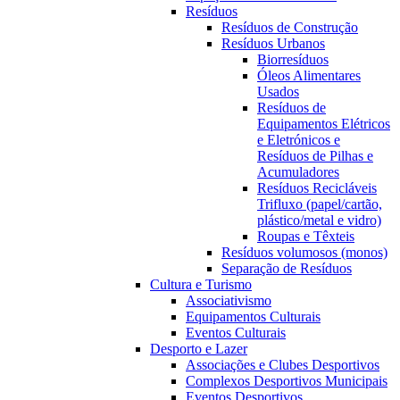
Resíduos
Resíduos de Construção
Resíduos Urbanos
Biorresíduos
Óleos Alimentares
Usados
Resíduos de
Equipamentos Elétricos
e Eletrónicos e
Resíduos de Pilhas e
Acumuladores
Resíduos Recicláveis
Trifluxo (papel/cartão,
plástico/metal e vidro)
Roupas e Têxteis
Resíduos volumosos (monos)
Separação de Resíduos
Cultura e Turismo
Associativismo
Equipamentos Culturais
Eventos Culturais
Desporto e Lazer
Associações e Clubes Desportivos
Complexos Desportivos Municipais
Eventos Desportivos