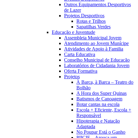
Outros Equipamentos Desportivos
de Lazer
Projetos Desportivos
Rotas e Trilhos
Sapatilhas Verdes
Educação e Juventude
Assembleia Municipal Jovem
Atendimento ao Jovem Munícipe
Atividades de Apoio à Familia
Carta Educativa
Conselho Municipal de Educação
Laboratórios de Cidadania Jovem
Oferta Formativa
Projetos
À Barca, à Barca – Teatro do
Bolhão
A Hora dos Super Quinas
Batismos de Canoagem
Botar cantas na escola
Escola + Eficiente, Escola +
Responsável
Hipoterapia e Natação
Adaptada
No Poupar Está o Ganho
PIICIE – Arouca um