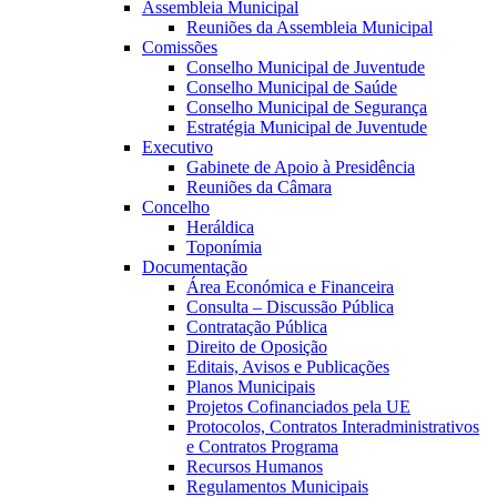
Assembleia Municipal
Reuniões da Assembleia Municipal
Comissões
Conselho Municipal de Juventude
Conselho Municipal de Saúde
Conselho Municipal de Segurança
Estratégia Municipal de Juventude
Executivo
Gabinete de Apoio à Presidência
Reuniões da Câmara
Concelho
Heráldica
Toponímia
Documentação
Área Económica e Financeira
Consulta – Discussão Pública
Contratação Pública
Direito de Oposição
Editais, Avisos e Publicações
Planos Municipais
Projetos Cofinanciados pela UE
Protocolos, Contratos Interadministrativos
e Contratos Programa
Recursos Humanos
Regulamentos Municipais