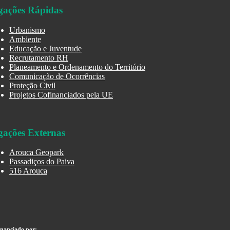
gações Rápidas
Urbanismo
Ambiente
Educação e Juventude
Recrutamento RH
Planeamento e Ordenamento do Território
Comunicação de Ocorrências
Proteção Civil
Projetos Cofinanciados pela UE
gações Externas
Arouca Geopark
Passadiços do Paiva
516 Arouca
inanciado por: