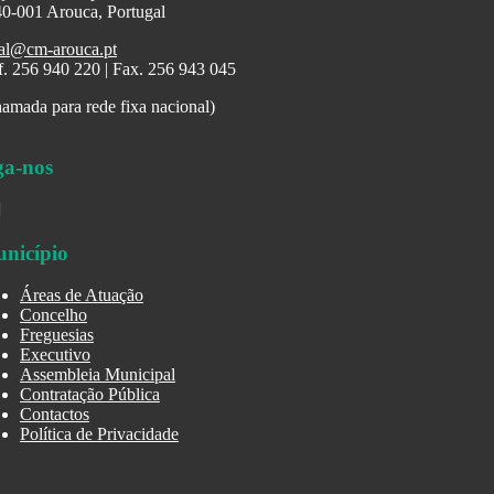
0-001 Arouca, Portugal
al@cm-arouca.pt
f. 256 940 220 | Fax. 256 943 045
amada para rede fixa nacional)
ga-nos
nicípio
Áreas de Atuação
Concelho
Freguesias
Executivo
Assembleia Municipal
Contratação Pública
Contactos
Política de Privacidade