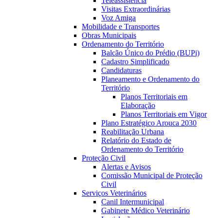
Teleassistência
Visitas Extraordinárias
Voz Amiga
Mobilidade e Transportes
Obras Municipais
Ordenamento do Território
Balcão Único do Prédio (BUPi)
Cadastro Simplificado
Candidaturas
Planeamento e Ordenamento do
Território
Planos Territoriais em
Elaboração
Planos Territoriais em Vigor
Plano Estratégico Arouca 2030
Reabilitação Urbana
Relatório do Estado de
Ordenamento do Território
Proteção Civil
Alertas e Avisos
Comissão Municipal de Proteção
Civil
Serviços Veterinários
Canil Intermunicipal
Gabinete Médico Veterinário