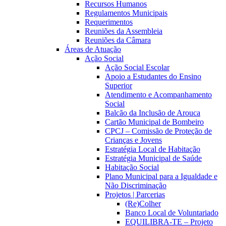
Recursos Humanos
Regulamentos Municipais
Requerimentos
Reuniões da Assembleia
Reuniões da Câmara
Áreas de Atuação
Ação Social
Ação Social Escolar
Apoio a Estudantes do Ensino
Superior
Atendimento e Acompanhamento
Social
Balcão da Inclusão de Arouca
Cartão Municipal de Bombeiro
CPCJ – Comissão de Proteção de
Crianças e Jovens
Estratégia Local de Habitação
Estratégia Municipal de Saúde
Habitação Social
Plano Municipal para a Igualdade e
Não Discriminação
Projetos | Parcerias
(Re)Colher
Banco Local de Voluntariado
EQUILIBRA-TE – Projeto