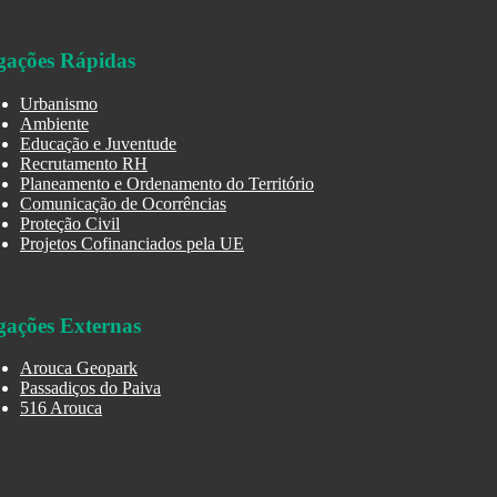
gações Rápidas
Urbanismo
Ambiente
Educação e Juventude
Recrutamento RH
Planeamento e Ordenamento do Território
Comunicação de Ocorrências
Proteção Civil
Projetos Cofinanciados pela UE
gações Externas
Arouca Geopark
Passadiços do Paiva
516 Arouca