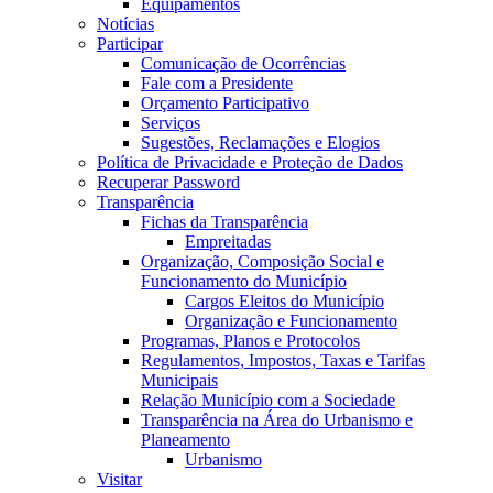
Equipamentos
Notícias
Participar
Comunicação de Ocorrências
Fale com a Presidente
Orçamento Participativo
Serviços
Sugestões, Reclamações e Elogios
Política de Privacidade e Proteção de Dados
Recuperar Password
Transparência
Fichas da Transparência
Empreitadas
Organização, Composição Social e
Funcionamento do Município
Cargos Eleitos do Município
Organização e Funcionamento
Programas, Planos e Protocolos
Regulamentos, Impostos, Taxas e Tarifas
Municipais
Relação Município com a Sociedade
Transparência na Área do Urbanismo e
Planeamento
Urbanismo
Visitar