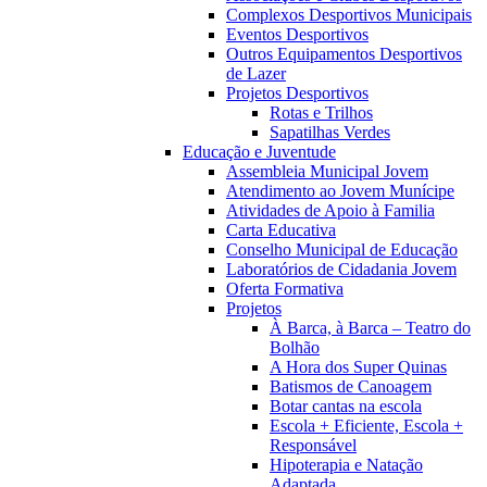
Complexos Desportivos Municipais
Eventos Desportivos
Outros Equipamentos Desportivos
de Lazer
Projetos Desportivos
Rotas e Trilhos
Sapatilhas Verdes
Educação e Juventude
Assembleia Municipal Jovem
Atendimento ao Jovem Munícipe
Atividades de Apoio à Familia
Carta Educativa
Conselho Municipal de Educação
Laboratórios de Cidadania Jovem
Oferta Formativa
Projetos
À Barca, à Barca – Teatro do
Bolhão
A Hora dos Super Quinas
Batismos de Canoagem
Botar cantas na escola
Escola + Eficiente, Escola +
Responsável
Hipoterapia e Natação
Adaptada