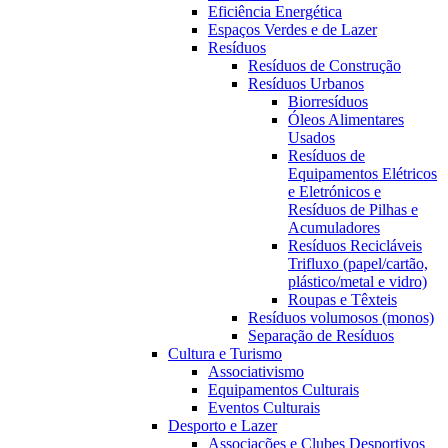
Eficiência Energética
Espaços Verdes e de Lazer
Resíduos
Resíduos de Construção
Resíduos Urbanos
Biorresíduos
Óleos Alimentares
Usados
Resíduos de
Equipamentos Elétricos
e Eletrónicos e
Resíduos de Pilhas e
Acumuladores
Resíduos Recicláveis
Trifluxo (papel/cartão,
plástico/metal e vidro)
Roupas e Têxteis
Resíduos volumosos (monos)
Separação de Resíduos
Cultura e Turismo
Associativismo
Equipamentos Culturais
Eventos Culturais
Desporto e Lazer
Associações e Clubes Desportivos