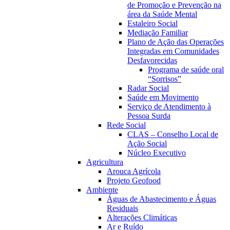
de Promoção e Prevenção na
área da Saúde Mental
Estaleiro Social
Mediação Familiar
Plano de Ação das Operações
Integradas em Comunidades
Desfavorecidas
Programa de saúde oral
“Sorrisos”
Radar Social
Saúde em Movimento
Serviço de Atendimento à
Pessoa Surda
Rede Social
CLAS – Conselho Local de
Ação Social
Núcleo Executivo
Agricultura
Arouca Agrícola
Projeto Geofood
Ambiente
Águas de Abastecimento e Águas
Residuais
Alterações Climáticas
Ar e Ruído