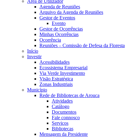
Área de Utilizador
Agenda de Reuniões
Arquivo da Agenda de Reuniões
Gestor de Eventos
Evento
Gestor de Ocorrências
Minhas Ocorrências
Ocorrência
Reuniões – Comissão de Defesa da Floresta
Início
Investir
Acessibilidades
Ecossistema Empresarial
Via Verde Investimento
Visão Estratégica
Zonas Industriais
Município
Rede de Bibliotecas de Arouca
Atividades
Catálogo
Documentos
Fale connosco
Serviços
Bibliotecas
Mensagem da Presidente