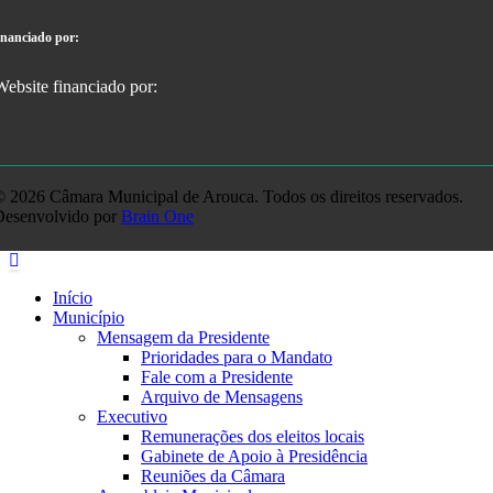
inanciado por:
 2026 Câmara Municipal de Arouca. Todos os direitos reservados.
Desenvolvido por
Brain One
Início
Município
Mensagem da Presidente
Prioridades para o Mandato
Fale com a Presidente
Arquivo de Mensagens
Executivo
Remunerações dos eleitos locais
Gabinete de Apoio à Presidência
Reuniões da Câmara