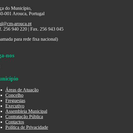
ça do Município,
0-001 Arouca, Portugal
al@cm-arouca.pt
f. 256 940 220 | Fax. 256 943 045
amada para rede fixa nacional)
ga-nos
nicípio
Áreas de Atuação
Concelho
Freguesias
Executivo
Assembleia Municipal
Contratação Pública
Contactos
Política de Privacidade