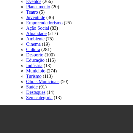
Eventos
(266)
Planeamento
(20)
Teatro
(5)
Juventude
(36)
Empreendedorismo
(25)
Ação Social
(83)
Atualidade
(217)
Ambiente
(75)
Cinema
(19)
Cultura
(281)
Desporto
(100)
Educação
(115)
Indústria
(13)
Município
(274)
Turismo
(113)
Obras Municipais
(50)
Saúde
(91)
Destaques
(14)
Sem categoria
(13)