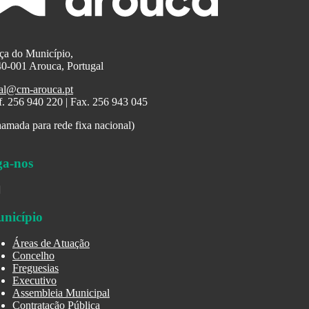
ça do Município,
0-001 Arouca, Portugal
al@cm-arouca.pt
f. 256 940 220 | Fax. 256 943 045
amada para rede fixa nacional)
ga-nos
nicípio
Áreas de Atuação
Concelho
Freguesias
Executivo
Assembleia Municipal
Contratação Pública