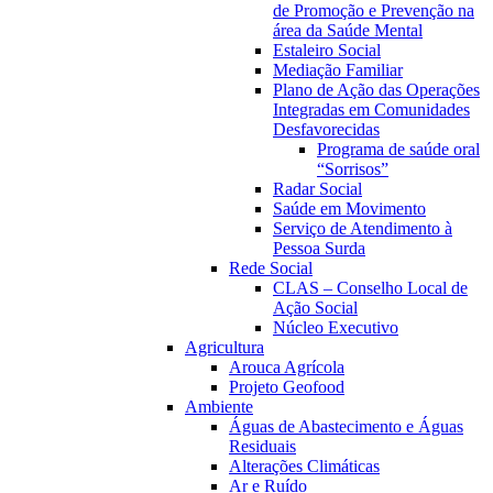
de Promoção e Prevenção na
área da Saúde Mental
Estaleiro Social
Mediação Familiar
Plano de Ação das Operações
Integradas em Comunidades
Desfavorecidas
Programa de saúde oral
“Sorrisos”
Radar Social
Saúde em Movimento
Serviço de Atendimento à
Pessoa Surda
Rede Social
CLAS – Conselho Local de
Ação Social
Núcleo Executivo
Agricultura
Arouca Agrícola
Projeto Geofood
Ambiente
Águas de Abastecimento e Águas
Residuais
Alterações Climáticas
Ar e Ruído