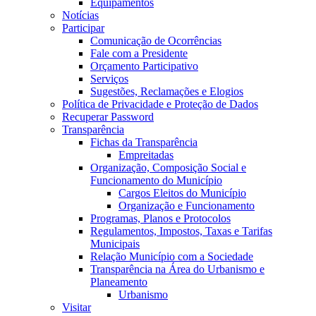
Equipamentos
Notícias
Participar
Comunicação de Ocorrências
Fale com a Presidente
Orçamento Participativo
Serviços
Sugestões, Reclamações e Elogios
Política de Privacidade e Proteção de Dados
Recuperar Password
Transparência
Fichas da Transparência
Empreitadas
Organização, Composição Social e
Funcionamento do Município
Cargos Eleitos do Município
Organização e Funcionamento
Programas, Planos e Protocolos
Regulamentos, Impostos, Taxas e Tarifas
Municipais
Relação Município com a Sociedade
Transparência na Área do Urbanismo e
Planeamento
Urbanismo
Visitar