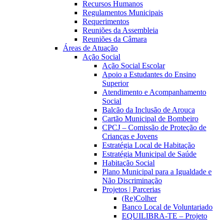
Recursos Humanos
Regulamentos Municipais
Requerimentos
Reuniões da Assembleia
Reuniões da Câmara
Áreas de Atuação
Ação Social
Ação Social Escolar
Apoio a Estudantes do Ensino
Superior
Atendimento e Acompanhamento
Social
Balcão da Inclusão de Arouca
Cartão Municipal de Bombeiro
CPCJ – Comissão de Proteção de
Crianças e Jovens
Estratégia Local de Habitação
Estratégia Municipal de Saúde
Habitação Social
Plano Municipal para a Igualdade e
Não Discriminação
Projetos | Parcerias
(Re)Colher
Banco Local de Voluntariado
EQUILIBRA-TE – Projeto