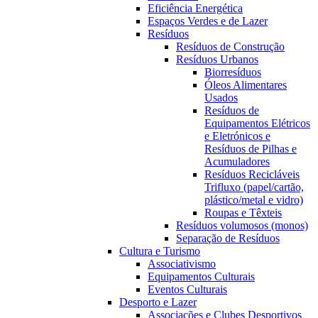
Eficiência Energética
Espaços Verdes e de Lazer
Resíduos
Resíduos de Construção
Resíduos Urbanos
Biorresíduos
Óleos Alimentares
Usados
Resíduos de
Equipamentos Elétricos
e Eletrónicos e
Resíduos de Pilhas e
Acumuladores
Resíduos Recicláveis
Trifluxo (papel/cartão,
plástico/metal e vidro)
Roupas e Têxteis
Resíduos volumosos (monos)
Separação de Resíduos
Cultura e Turismo
Associativismo
Equipamentos Culturais
Eventos Culturais
Desporto e Lazer
Associações e Clubes Desportivos