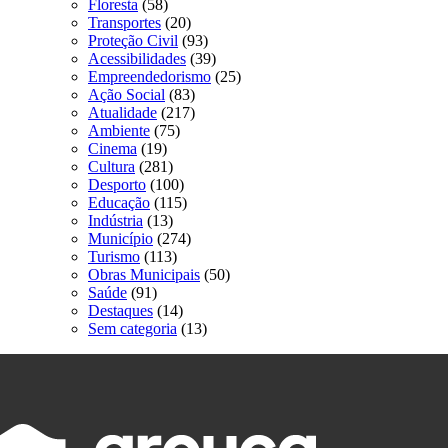
Floresta
(58)
Transportes
(20)
Proteção Civil
(93)
Acessibilidades
(39)
Empreendedorismo
(25)
Ação Social
(83)
Atualidade
(217)
Ambiente
(75)
Cinema
(19)
Cultura
(281)
Desporto
(100)
Educação
(115)
Indústria
(13)
Município
(274)
Turismo
(113)
Obras Municipais
(50)
Saúde
(91)
Destaques
(14)
Sem categoria
(13)