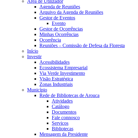
Área de Utilizador
Agenda de Reuniões
Arquivo da Agenda de Reuniões
Gestor de Eventos
Evento
Gestor de Ocorrências
Minhas Ocorrências
Ocorrência
Reuniões – Comissão de Defesa da Floresta
Início
Investir
Acessibilidades
Ecossistema Empresarial
Via Verde Investimento
Visão Estratégica
Zonas Industriais
Município
Rede de Bibliotecas de Arouca
Atividades
Catálogo
Documentos
Fale connosco
Serviços
Bibliotecas
Mensagem da Presidente