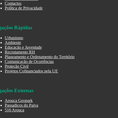
Contactos
Política de Privacidade
gações Rápidas
Urbanismo
Ambiente
Educação e Juventude
Recrutamento RH
Planeamento e Ordenamento do Território
Comunicação de Ocorrências
Proteção Civil
Projetos Cofinanciados pela UE
gações Externas
Arouca Geopark
Passadiços do Paiva
516 Arouca