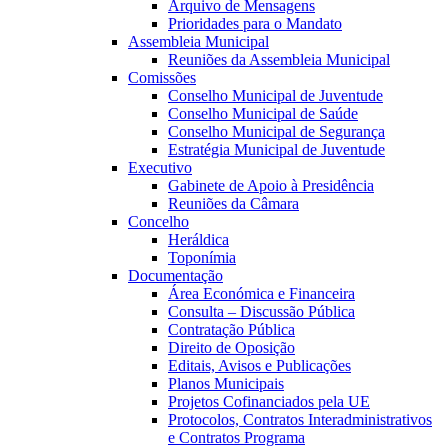
Arquivo de Mensagens
Prioridades para o Mandato
Assembleia Municipal
Reuniões da Assembleia Municipal
Comissões
Conselho Municipal de Juventude
Conselho Municipal de Saúde
Conselho Municipal de Segurança
Estratégia Municipal de Juventude
Executivo
Gabinete de Apoio à Presidência
Reuniões da Câmara
Concelho
Heráldica
Toponímia
Documentação
Área Económica e Financeira
Consulta – Discussão Pública
Contratação Pública
Direito de Oposição
Editais, Avisos e Publicações
Planos Municipais
Projetos Cofinanciados pela UE
Protocolos, Contratos Interadministrativos
e Contratos Programa