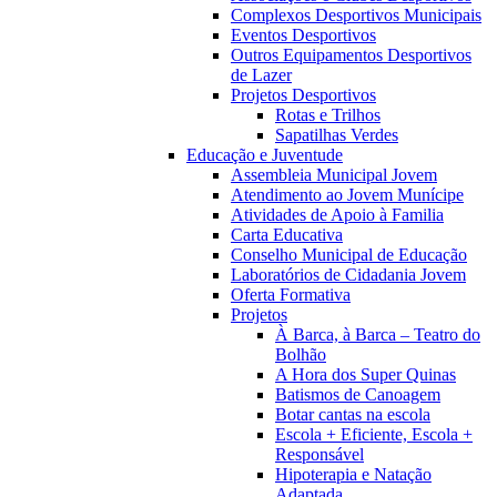
Complexos Desportivos Municipais
Eventos Desportivos
Outros Equipamentos Desportivos
de Lazer
Projetos Desportivos
Rotas e Trilhos
Sapatilhas Verdes
Educação e Juventude
Assembleia Municipal Jovem
Atendimento ao Jovem Munícipe
Atividades de Apoio à Familia
Carta Educativa
Conselho Municipal de Educação
Laboratórios de Cidadania Jovem
Oferta Formativa
Projetos
À Barca, à Barca – Teatro do
Bolhão
A Hora dos Super Quinas
Batismos de Canoagem
Botar cantas na escola
Escola + Eficiente, Escola +
Responsável
Hipoterapia e Natação
Adaptada