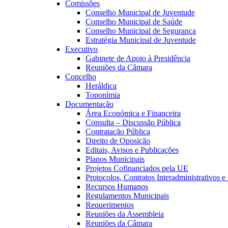
Comissões
Conselho Municipal de Juventude
Conselho Municipal de Saúde
Conselho Municipal de Segurança
Estratégia Municipal de Juventude
Executivo
Gabinete de Apoio à Presidência
Reuniões da Câmara
Concelho
Heráldica
Toponímia
Documentação
Área Económica e Financeira
Consulta – Discussão Pública
Contratação Pública
Direito de Oposição
Editais, Avisos e Publicações
Planos Municipais
Projetos Cofinanciados pela UE
Protocolos, Contratos Interadministrativos 
Recursos Humanos
Regulamentos Municipais
Requerimentos
Reuniões da Assembleia
Reuniões da Câmara