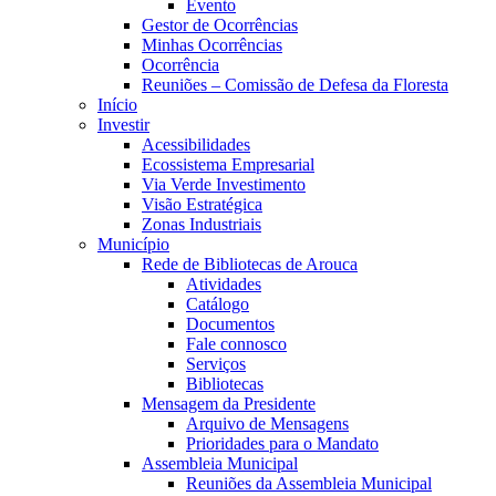
Evento
Gestor de Ocorrências
Minhas Ocorrências
Ocorrência
Reuniões – Comissão de Defesa da Floresta
Início
Investir
Acessibilidades
Ecossistema Empresarial
Via Verde Investimento
Visão Estratégica
Zonas Industriais
Município
Rede de Bibliotecas de Arouca
Atividades
Catálogo
Documentos
Fale connosco
Serviços
Bibliotecas
Mensagem da Presidente
Arquivo de Mensagens
Prioridades para o Mandato
Assembleia Municipal
Reuniões da Assembleia Municipal