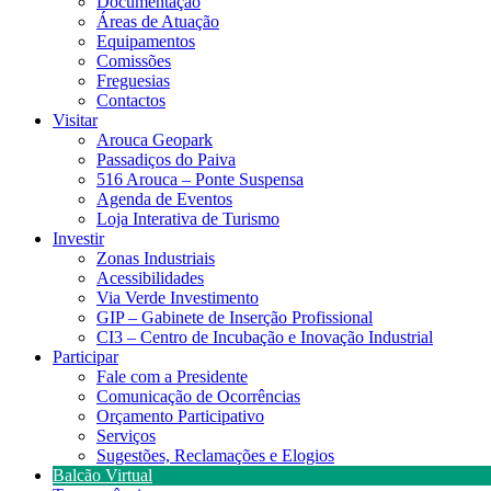
Documentação
Áreas de Atuação
Equipamentos
Comissões
Freguesias
Contactos
Visitar
Arouca Geopark
Passadiços do Paiva
516 Arouca – Ponte Suspensa
Agenda de Eventos
Loja Interativa de Turismo
Investir
Zonas Industriais
Acessibilidades
Via Verde Investimento
GIP – Gabinete de Inserção Profissional
CI3 – Centro de Incubação e Inovação Industrial
Participar
Fale com a Presidente
Comunicação de Ocorrências
Orçamento Participativo
Serviços
Sugestões, Reclamações e Elogios
Balcão Virtual