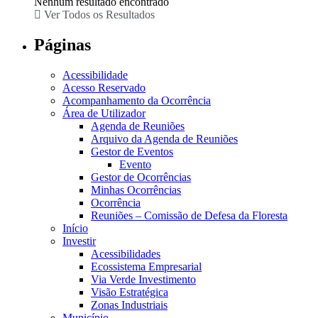
Nenhum resultado encontrado
Ver Todos os Resultados
Páginas
Acessibilidade
Acesso Reservado
Acompanhamento da Ocorrência
Área de Utilizador
Agenda de Reuniões
Arquivo da Agenda de Reuniões
Gestor de Eventos
Evento
Gestor de Ocorrências
Minhas Ocorrências
Ocorrência
Reuniões – Comissão de Defesa da Floresta
Início
Investir
Acessibilidades
Ecossistema Empresarial
Via Verde Investimento
Visão Estratégica
Zonas Industriais
Município