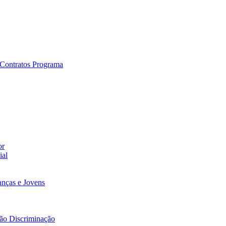
e Contratos Programa
or
ial
nças e Jovens
Não Discriminação