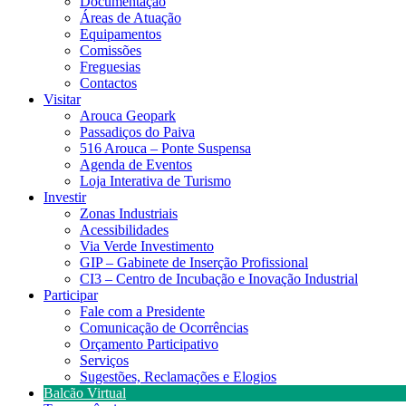
Documentação
Áreas de Atuação
Equipamentos
Comissões
Freguesias
Contactos
Visitar
Arouca Geopark
Passadiços do Paiva
516 Arouca – Ponte Suspensa
Agenda de Eventos
Loja Interativa de Turismo
Investir
Zonas Industriais
Acessibilidades
Via Verde Investimento
GIP – Gabinete de Inserção Profissional
CI3 – Centro de Incubação e Inovação Industrial
Participar
Fale com a Presidente
Comunicação de Ocorrências
Orçamento Participativo
Serviços
Sugestões, Reclamações e Elogios
Balcão Virtual