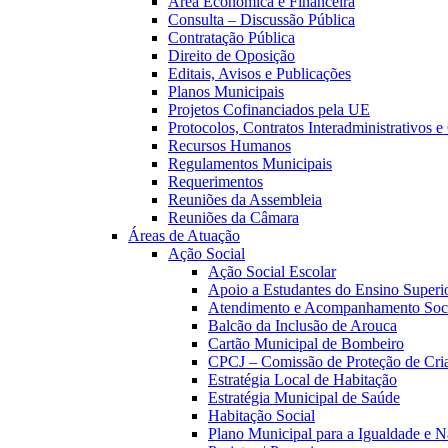
Área Económica e Financeira
Consulta – Discussão Pública
Contratação Pública
Direito de Oposição
Editais, Avisos e Publicações
Planos Municipais
Projetos Cofinanciados pela UE
Protocolos, Contratos Interadministrativos 
Recursos Humanos
Regulamentos Municipais
Requerimentos
Reuniões da Assembleia
Reuniões da Câmara
Áreas de Atuação
Ação Social
Ação Social Escolar
Apoio a Estudantes do Ensino Superi
Atendimento e Acompanhamento Soc
Balcão da Inclusão de Arouca
Cartão Municipal de Bombeiro
CPCJ – Comissão de Proteção de Cria
Estratégia Local de Habitação
Estratégia Municipal de Saúde
Habitação Social
Plano Municipal para a Igualdade e 