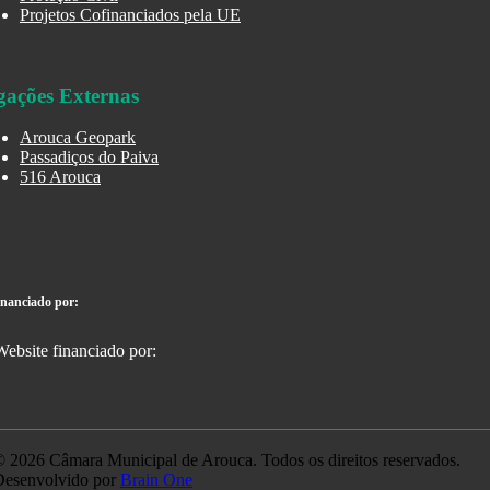
Projetos Cofinanciados pela UE
gações Externas
Arouca Geopark
Passadiços do Paiva
516 Arouca
inanciado por:
 2026 Câmara Municipal de Arouca. Todos os direitos reservados.
Desenvolvido por
Brain One