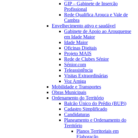
GIP – Gabinete de Inserção
Profissional
Rede Qualifica Arouca e Vale de
Cambra
Envelhecimento ativo e saudável
Gabinete de Apoio ao Arouquense
em Idade Maior
Idade Maior
Oficinas Digitais
Projeto MAIS
Rede de Clubes Sénior
Sénior.com
Teleassistência
Visitas Extraordinárias
Voz Amiga
Mobilidade e Transportes
Obras Municipais
Ordenamento do Território
Balcão Único do Prédio (BUPi)
Cadastro Simplificado
Candidaturas
Planeamento e Ordenamento do
Território
Planos Territoriais em
Elaboração