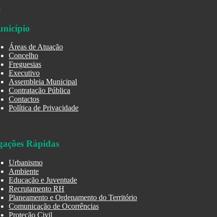
nicípio
Áreas de Atuação
Concelho
Freguesias
Executivo
Assembleia Municipal
Contratação Pública
Contactos
Política de Privacidade
gações Rápidas
Urbanismo
Ambiente
Educação e Juventude
Recrutamento RH
Planeamento e Ordenamento do Território
Comunicação de Ocorrências
Proteção Civil