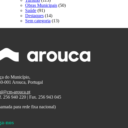
Turismo
(113)
Obras Municipais
(50)
Saúde
(91)
Destaques
(14)
Sem categoria
(13)
ça do Município,
0-001 Arouca, Portugal
al@cm-arouca.pt
f. 256 940 220 | Fax. 256 943 045
amada para rede fixa nacional)
ga-nos