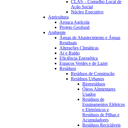
CLAS – Conselho Local de
Ação Social
Núcleo Executivo
Agricultura
Arouca Agrícola
Projeto Geofood
Ambiente
Águas de Abastecimento e Águas
Residuais
Alterações Climáticas
Ar e Ruído
Eficiência Energética
Espaços Verdes e de Lazer
Resíduos
Resíduos de Construção
Resíduos Urbanos
Biorresíduos
Óleos Alimentares
Usados
Resíduos de
Equipamentos Elétricos
e Eletrónicos e
Resíduos de Pilhas e
Acumuladores
Resíduos Recicláveis