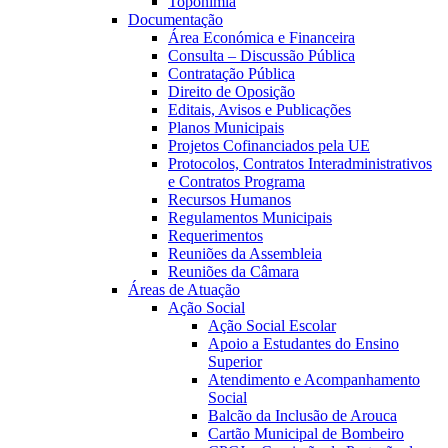
Toponímia
Documentação
Área Económica e Financeira
Consulta – Discussão Pública
Contratação Pública
Direito de Oposição
Editais, Avisos e Publicações
Planos Municipais
Projetos Cofinanciados pela UE
Protocolos, Contratos Interadministrativos
e Contratos Programa
Recursos Humanos
Regulamentos Municipais
Requerimentos
Reuniões da Assembleia
Reuniões da Câmara
Áreas de Atuação
Ação Social
Ação Social Escolar
Apoio a Estudantes do Ensino
Superior
Atendimento e Acompanhamento
Social
Balcão da Inclusão de Arouca
Cartão Municipal de Bombeiro