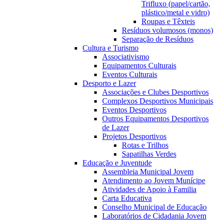
Trifluxo (papel/cartão,
plástico/metal e vidro)
Roupas e Têxteis
Resíduos volumosos (monos)
Separação de Resíduos
Cultura e Turismo
Associativismo
Equipamentos Culturais
Eventos Culturais
Desporto e Lazer
Associações e Clubes Desportivos
Complexos Desportivos Municipais
Eventos Desportivos
Outros Equipamentos Desportivos
de Lazer
Projetos Desportivos
Rotas e Trilhos
Sapatilhas Verdes
Educação e Juventude
Assembleia Municipal Jovem
Atendimento ao Jovem Munícipe
Atividades de Apoio à Familia
Carta Educativa
Conselho Municipal de Educação
Laboratórios de Cidadania Jovem