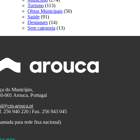
Turismo
(113)
Obras Municipais
(50)
Saúde
(91)
Destaques
(14)
Sem categoria
(13)
ça do Município,
0-001 Arouca, Portugal
al@cm-arouca.pt
f. 256 940 220 | Fax. 256 943 045
amada para rede fixa nacional)
ga-nos