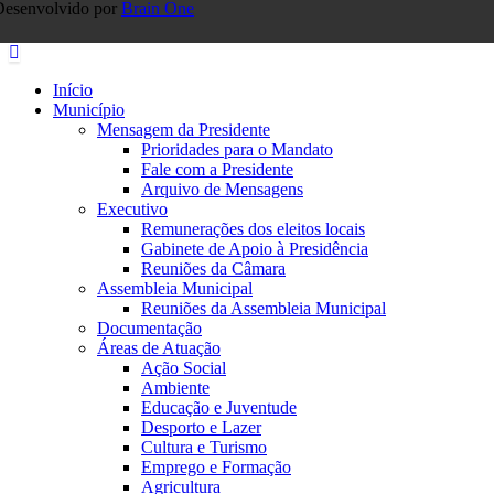
Desenvolvido por
Brain One
Início
Município
Mensagem da Presidente
Prioridades para o Mandato
Fale com a Presidente
Arquivo de Mensagens
Executivo
Remunerações dos eleitos locais
Gabinete de Apoio à Presidência
Reuniões da Câmara
Assembleia Municipal
Reuniões da Assembleia Municipal
Documentação
Áreas de Atuação
Ação Social
Ambiente
Educação e Juventude
Desporto e Lazer
Cultura e Turismo
Emprego e Formação
Agricultura