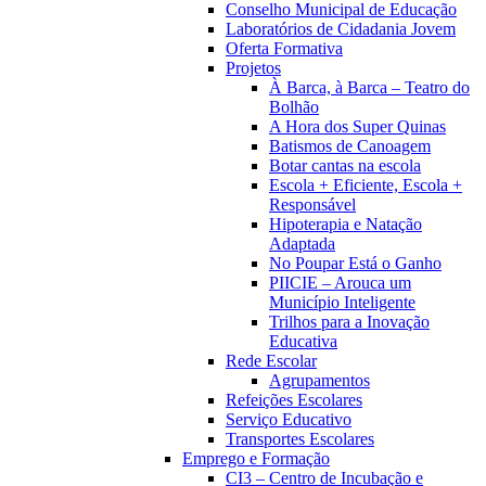
Conselho Municipal de Educação
Laboratórios de Cidadania Jovem
Oferta Formativa
Projetos
À Barca, à Barca – Teatro do
Bolhão
A Hora dos Super Quinas
Batismos de Canoagem
Botar cantas na escola
Escola + Eficiente, Escola +
Responsável
Hipoterapia e Natação
Adaptada
No Poupar Está o Ganho
PIICIE – Arouca um
Município Inteligente
Trilhos para a Inovação
Educativa
Rede Escolar
Agrupamentos
Refeições Escolares
Serviço Educativo
Transportes Escolares
Emprego e Formação
CI3 – Centro de Incubação e