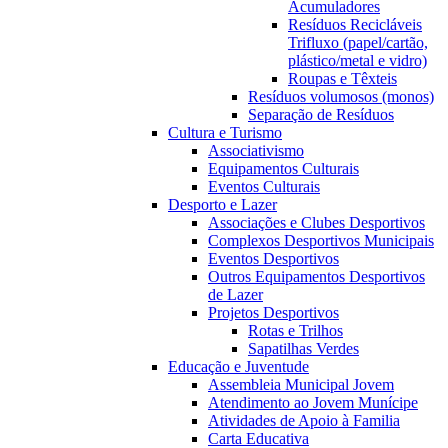
Acumuladores
Resíduos Recicláveis
Trifluxo (papel/cartão,
plástico/metal e vidro)
Roupas e Têxteis
Resíduos volumosos (monos)
Separação de Resíduos
Cultura e Turismo
Associativismo
Equipamentos Culturais
Eventos Culturais
Desporto e Lazer
Associações e Clubes Desportivos
Complexos Desportivos Municipais
Eventos Desportivos
Outros Equipamentos Desportivos
de Lazer
Projetos Desportivos
Rotas e Trilhos
Sapatilhas Verdes
Educação e Juventude
Assembleia Municipal Jovem
Atendimento ao Jovem Munícipe
Atividades de Apoio à Familia
Carta Educativa