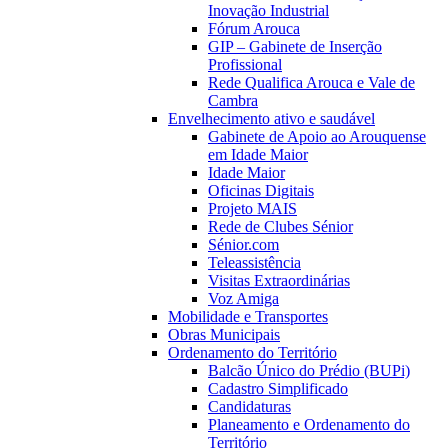
Inovação Industrial
Fórum Arouca
GIP – Gabinete de Inserção
Profissional
Rede Qualifica Arouca e Vale de
Cambra
Envelhecimento ativo e saudável
Gabinete de Apoio ao Arouquense
em Idade Maior
Idade Maior
Oficinas Digitais
Projeto MAIS
Rede de Clubes Sénior
Sénior.com
Teleassistência
Visitas Extraordinárias
Voz Amiga
Mobilidade e Transportes
Obras Municipais
Ordenamento do Território
Balcão Único do Prédio (BUPi)
Cadastro Simplificado
Candidaturas
Planeamento e Ordenamento do
Território