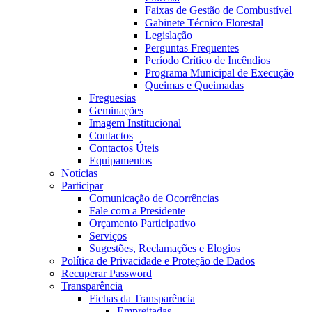
Faixas de Gestão de Combustível
Gabinete Técnico Florestal
Legislação
Perguntas Frequentes
Período Crítico de Incêndios
Programa Municipal de Execução
Queimas e Queimadas
Freguesias
Geminações
Imagem Institucional
Contactos
Contactos Úteis
Equipamentos
Notícias
Participar
Comunicação de Ocorrências
Fale com a Presidente
Orçamento Participativo
Serviços
Sugestões, Reclamações e Elogios
Política de Privacidade e Proteção de Dados
Recuperar Password
Transparência
Fichas da Transparência
Empreitadas