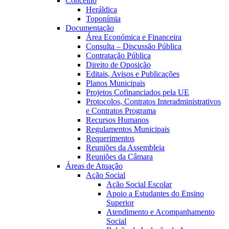
Concelho
Heráldica
Toponímia
Documentação
Área Económica e Financeira
Consulta – Discussão Pública
Contratação Pública
Direito de Oposição
Editais, Avisos e Publicações
Planos Municipais
Projetos Cofinanciados pela UE
Protocolos, Contratos Interadministrativos
e Contratos Programa
Recursos Humanos
Regulamentos Municipais
Requerimentos
Reuniões da Assembleia
Reuniões da Câmara
Áreas de Atuação
Ação Social
Ação Social Escolar
Apoio a Estudantes do Ensino
Superior
Atendimento e Acompanhamento
Social