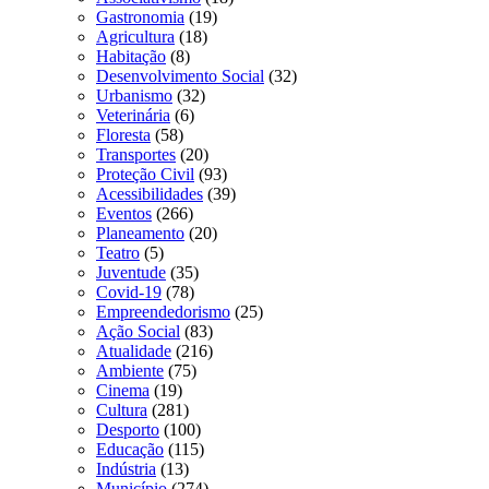
Gastronomia
(19)
Agricultura
(18)
Habitação
(8)
Desenvolvimento Social
(32)
Urbanismo
(32)
Veterinária
(6)
Floresta
(58)
Transportes
(20)
Proteção Civil
(93)
Acessibilidades
(39)
Eventos
(266)
Planeamento
(20)
Teatro
(5)
Juventude
(35)
Covid-19
(78)
Empreendedorismo
(25)
Ação Social
(83)
Atualidade
(216)
Ambiente
(75)
Cinema
(19)
Cultura
(281)
Desporto
(100)
Educação
(115)
Indústria
(13)
Município
(274)