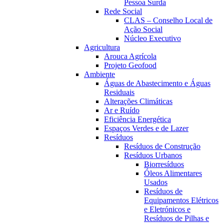
Pessoa Surda
Rede Social
CLAS – Conselho Local de
Ação Social
Núcleo Executivo
Agricultura
Arouca Agrícola
Projeto Geofood
Ambiente
Águas de Abastecimento e Águas
Residuais
Alterações Climáticas
Ar e Ruído
Eficiência Energética
Espaços Verdes e de Lazer
Resíduos
Resíduos de Construção
Resíduos Urbanos
Biorresíduos
Óleos Alimentares
Usados
Resíduos de
Equipamentos Elétricos
e Eletrónicos e
Resíduos de Pilhas e