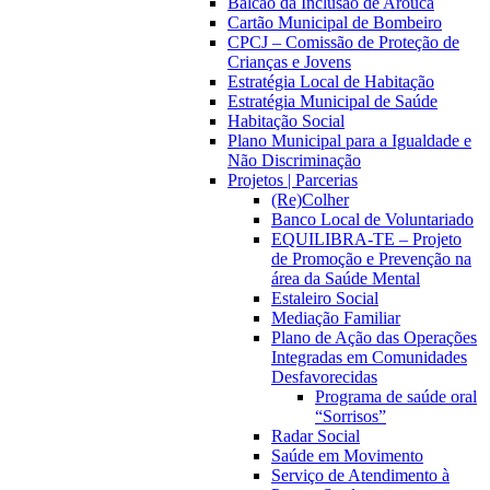
Balcão da Inclusão de Arouca
Cartão Municipal de Bombeiro
CPCJ – Comissão de Proteção de
Crianças e Jovens
Estratégia Local de Habitação
Estratégia Municipal de Saúde
Habitação Social
Plano Municipal para a Igualdade e
Não Discriminação
Projetos | Parcerias
(Re)Colher
Banco Local de Voluntariado
EQUILIBRA-TE – Projeto
de Promoção e Prevenção na
área da Saúde Mental
Estaleiro Social
Mediação Familiar
Plano de Ação das Operações
Integradas em Comunidades
Desfavorecidas
Programa de saúde oral
“Sorrisos”
Radar Social
Saúde em Movimento
Serviço de Atendimento à