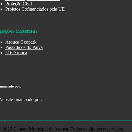
Proteção Civil
Projetos Cofinanciados pela UE
gações Externas
Arouca Geopark
Passadiços do Paiva
516 Arouca
inanciado por:
 2026 Câmara Municipal de Arouca. Todos os direitos reservados.