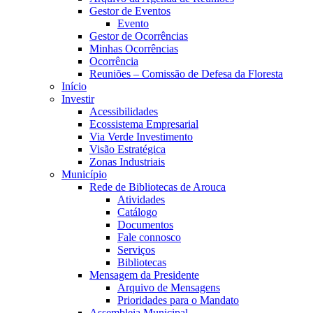
Gestor de Eventos
Evento
Gestor de Ocorrências
Minhas Ocorrências
Ocorrência
Reuniões – Comissão de Defesa da Floresta
Início
Investir
Acessibilidades
Ecossistema Empresarial
Via Verde Investimento
Visão Estratégica
Zonas Industriais
Município
Rede de Bibliotecas de Arouca
Atividades
Catálogo
Documentos
Fale connosco
Serviços
Bibliotecas
Mensagem da Presidente
Arquivo de Mensagens
Prioridades para o Mandato
Assembleia Municipal