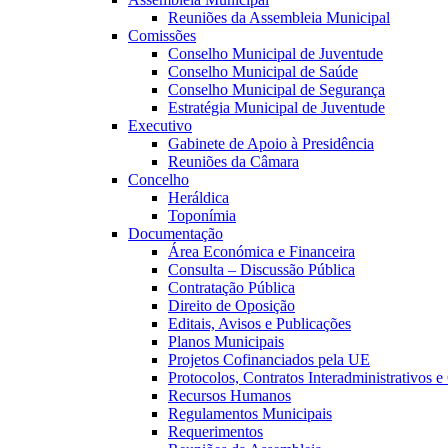
Reuniões da Assembleia Municipal
Comissões
Conselho Municipal de Juventude
Conselho Municipal de Saúde
Conselho Municipal de Segurança
Estratégia Municipal de Juventude
Executivo
Gabinete de Apoio à Presidência
Reuniões da Câmara
Concelho
Heráldica
Toponímia
Documentação
Área Económica e Financeira
Consulta – Discussão Pública
Contratação Pública
Direito de Oposição
Editais, Avisos e Publicações
Planos Municipais
Projetos Cofinanciados pela UE
Protocolos, Contratos Interadministrativos 
Recursos Humanos
Regulamentos Municipais
Requerimentos