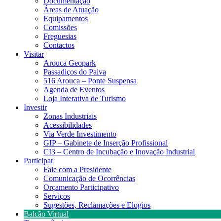
Documentação
Áreas de Atuação
Equipamentos
Comissões
Freguesias
Contactos
Visitar
Arouca Geopark
Passadiços do Paiva
516 Arouca – Ponte Suspensa
Agenda de Eventos
Loja Interativa de Turismo
Investir
Zonas Industriais
Acessibilidades
Via Verde Investimento
GIP – Gabinete de Inserção Profissional
CI3 – Centro de Incubação e Inovação Industrial
Participar
Fale com a Presidente
Comunicação de Ocorrências
Orçamento Participativo
Serviços
Sugestões, Reclamações e Elogios
Balcão Virtual