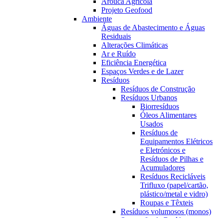
Arouca Agrícola
Projeto Geofood
Ambiente
Águas de Abastecimento e Águas
Residuais
Alterações Climáticas
Ar e Ruído
Eficiência Energética
Espaços Verdes e de Lazer
Resíduos
Resíduos de Construção
Resíduos Urbanos
Biorresíduos
Óleos Alimentares
Usados
Resíduos de
Equipamentos Elétricos
e Eletrónicos e
Resíduos de Pilhas e
Acumuladores
Resíduos Recicláveis
Trifluxo (papel/cartão,
plástico/metal e vidro)
Roupas e Têxteis
Resíduos volumosos (monos)