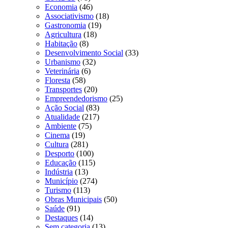
Economia
(46)
Associativismo
(18)
Gastronomia
(19)
Agricultura
(18)
Habitação
(8)
Desenvolvimento Social
(33)
Urbanismo
(32)
Veterinária
(6)
Floresta
(58)
Transportes
(20)
Empreendedorismo
(25)
Ação Social
(83)
Atualidade
(217)
Ambiente
(75)
Cinema
(19)
Cultura
(281)
Desporto
(100)
Educação
(115)
Indústria
(13)
Município
(274)
Turismo
(113)
Obras Municipais
(50)
Saúde
(91)
Destaques
(14)
Sem categoria
(13)