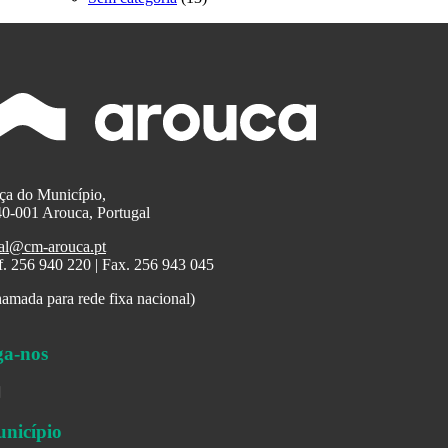
ça do Município,
0-001 Arouca, Portugal
al@cm-arouca.pt
f. 256 940 220 | Fax. 256 943 045
amada para rede fixa nacional)
ga-nos
nicípio