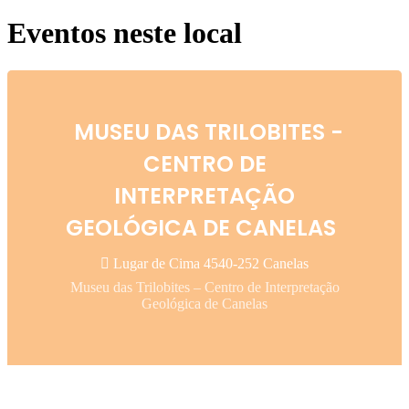
Eventos neste local
MUSEU DAS TRILOBITES -
CENTRO DE
INTERPRETAÇÃO
GEOLÓGICA DE CANELAS
Lugar de Cima 4540-252 Canelas
Museu das Trilobites – Centro de Interpretação
Geológica de Canelas