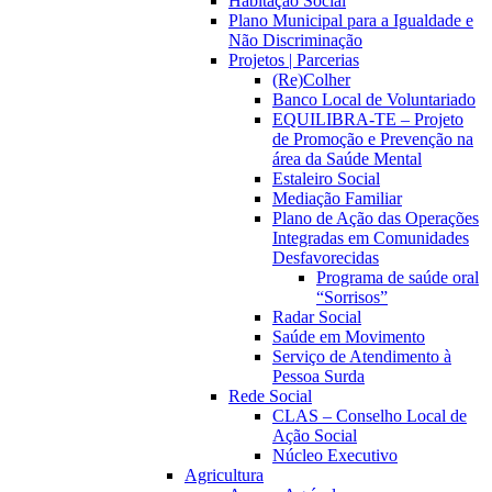
Habitação Social
Plano Municipal para a Igualdade e
Não Discriminação
Projetos | Parcerias
(Re)Colher
Banco Local de Voluntariado
EQUILIBRA-TE – Projeto
de Promoção e Prevenção na
área da Saúde Mental
Estaleiro Social
Mediação Familiar
Plano de Ação das Operações
Integradas em Comunidades
Desfavorecidas
Programa de saúde oral
“Sorrisos”
Radar Social
Saúde em Movimento
Serviço de Atendimento à
Pessoa Surda
Rede Social
CLAS – Conselho Local de
Ação Social
Núcleo Executivo
Agricultura