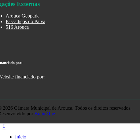
gações Externas
Arouca Geopark
Passadiços do Paiva
516 Arouca
inanciado por:
 2026 Câmara Municipal de Arouca. Todos os direitos reservados.
Desenvolvido por
Brain One
Início