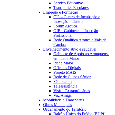
Serviço Educativo
Transportes Escolares
Emprego e Formação
CI3 – Centro de Incubação e
Inovação Industrial
Fórum Arouca
GIP – Gabinete de Inserção
Profissional
Rede Qualifica Arouca e Vale de
Cambra
Envelhecimento ativo e saudável
Gabinete de Apoio ao Arouquense
em Idade Maior
Idade Maior
Oficinas Digitais
Projeto MAIS
Rede de Clubes Sénior
Sénior.com
Teleassistência
Visitas Extraordinárias
Voz Amiga
Mobilidade e Transportes
Obras Municipais
Ordenamento do Território
Balcão Único do Prédio (BUPi)