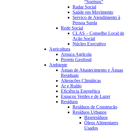
“Sorrisos”
Radar Social
Saúde em Movimento
Serviço de Atendimento à
Pessoa Surda
Rede Social
CLAS – Conselho Local de
Ação Social
Núcleo Executivo
Agricultura
Arouca Agrícola
Projeto Geofood
Ambiente
Águas de Abastecimento e Águas
Residuais
Alterações Climáticas
Ar e Ruído
Eficiência Energética
Espaços Verdes e de Lazer
Resíduos
Resíduos de Construção
Resíduos Urbanos
Biorresíduos
Óleos Alimentares
Usados