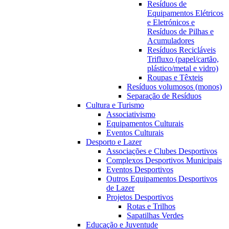
Resíduos de
Equipamentos Elétricos
e Eletrónicos e
Resíduos de Pilhas e
Acumuladores
Resíduos Recicláveis
Trifluxo (papel/cartão,
plástico/metal e vidro)
Roupas e Têxteis
Resíduos volumosos (monos)
Separação de Resíduos
Cultura e Turismo
Associativismo
Equipamentos Culturais
Eventos Culturais
Desporto e Lazer
Associações e Clubes Desportivos
Complexos Desportivos Municipais
Eventos Desportivos
Outros Equipamentos Desportivos
de Lazer
Projetos Desportivos
Rotas e Trilhos
Sapatilhas Verdes
Educação e Juventude