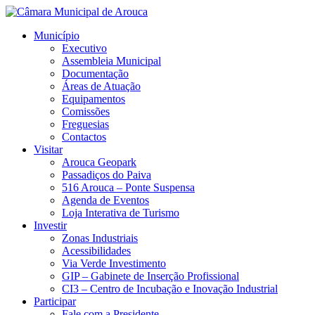
Município
Executivo
Assembleia Municipal
Documentação
Áreas de Atuação
Equipamentos
Comissões
Freguesias
Contactos
Visitar
Arouca Geopark
Passadiços do Paiva
516 Arouca – Ponte Suspensa
Agenda de Eventos
Loja Interativa de Turismo
Investir
Zonas Industriais
Acessibilidades
Via Verde Investimento
GIP – Gabinete de Inserção Profissional
CI3 – Centro de Incubação e Inovação Industrial
Participar
Fale com a Presidente