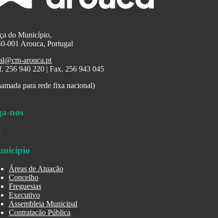
ça do Município,
0-001 Arouca, Portugal
al@cm-arouca.pt
f. 256 940 220 | Fax. 256 943 045
amada para rede fixa nacional)
ga-nos
nicípio
Áreas de Atuação
Concelho
Freguesias
Executivo
Assembleia Municipal
Contratação Pública