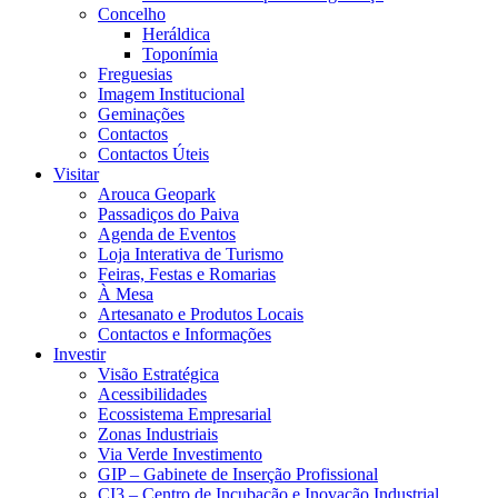
Concelho
Heráldica
Toponímia
Freguesias
Imagem Institucional
Geminações
Contactos
Contactos Úteis
Visitar
Arouca Geopark
Passadiços do Paiva
Agenda de Eventos
Loja Interativa de Turismo
Feiras, Festas e Romarias
À Mesa
Artesanato e Produtos Locais
Contactos e Informações
Investir
Visão Estratégica
Acessibilidades
Ecossistema Empresarial
Zonas Industriais
Via Verde Investimento
GIP – Gabinete de Inserção Profissional
CI3 – Centro de Incubação e Inovação Industrial