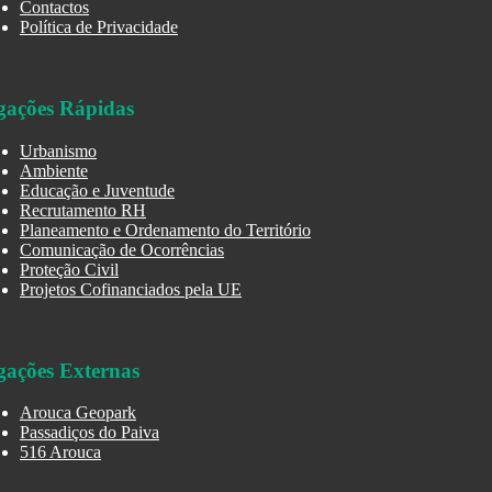
Contactos
Política de Privacidade
gações Rápidas
Urbanismo
Ambiente
Educação e Juventude
Recrutamento RH
Planeamento e Ordenamento do Território
Comunicação de Ocorrências
Proteção Civil
Projetos Cofinanciados pela UE
gações Externas
Arouca Geopark
Passadiços do Paiva
516 Arouca