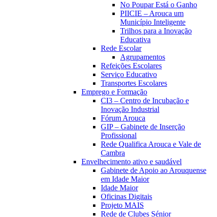
No Poupar Está o Ganho
PIICIE – Arouca um
Município Inteligente
Trilhos para a Inovação
Educativa
Rede Escolar
Agrupamentos
Refeições Escolares
Serviço Educativo
Transportes Escolares
Emprego e Formação
CI3 – Centro de Incubação e
Inovação Industrial
Fórum Arouca
GIP – Gabinete de Inserção
Profissional
Rede Qualifica Arouca e Vale de
Cambra
Envelhecimento ativo e saudável
Gabinete de Apoio ao Arouquense
em Idade Maior
Idade Maior
Oficinas Digitais
Projeto MAIS
Rede de Clubes Sénior