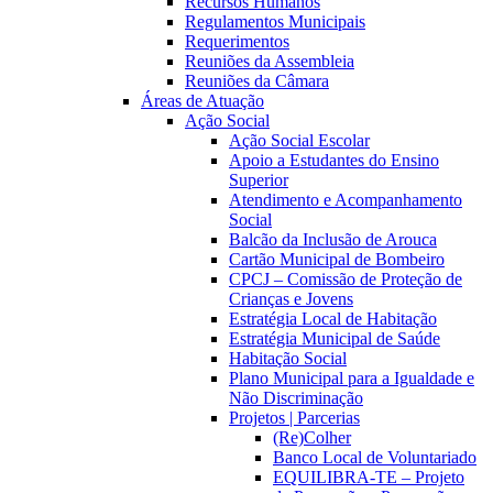
Recursos Humanos
Regulamentos Municipais
Requerimentos
Reuniões da Assembleia
Reuniões da Câmara
Áreas de Atuação
Ação Social
Ação Social Escolar
Apoio a Estudantes do Ensino
Superior
Atendimento e Acompanhamento
Social
Balcão da Inclusão de Arouca
Cartão Municipal de Bombeiro
CPCJ – Comissão de Proteção de
Crianças e Jovens
Estratégia Local de Habitação
Estratégia Municipal de Saúde
Habitação Social
Plano Municipal para a Igualdade e
Não Discriminação
Projetos | Parcerias
(Re)Colher
Banco Local de Voluntariado
EQUILIBRA-TE – Projeto