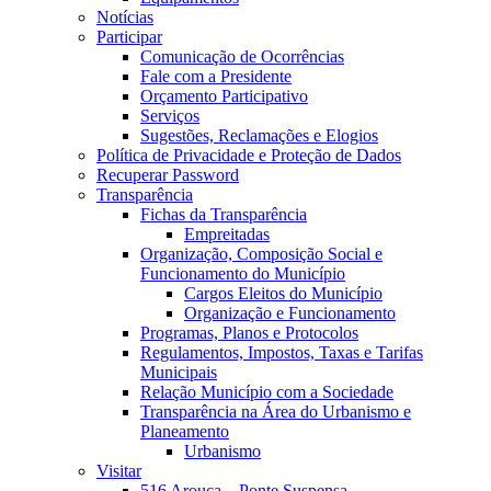
Notícias
Participar
Comunicação de Ocorrências
Fale com a Presidente
Orçamento Participativo
Serviços
Sugestões, Reclamações e Elogios
Política de Privacidade e Proteção de Dados
Recuperar Password
Transparência
Fichas da Transparência
Empreitadas
Organização, Composição Social e
Funcionamento do Município
Cargos Eleitos do Município
Organização e Funcionamento
Programas, Planos e Protocolos
Regulamentos, Impostos, Taxas e Tarifas
Municipais
Relação Município com a Sociedade
Transparência na Área do Urbanismo e
Planeamento
Urbanismo
Visitar
516 Arouca – Ponte Suspensa