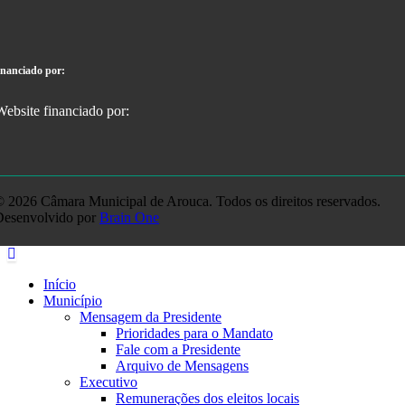
inanciado por:
 2026 Câmara Municipal de Arouca. Todos os direitos reservados.
Desenvolvido por
Brain One
Início
Município
Mensagem da Presidente
Prioridades para o Mandato
Fale com a Presidente
Arquivo de Mensagens
Executivo
Remunerações dos eleitos locais