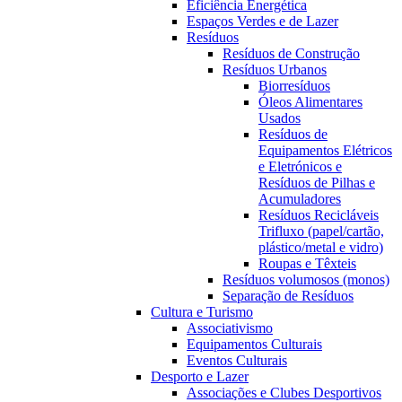
Eficiência Energética
Espaços Verdes e de Lazer
Resíduos
Resíduos de Construção
Resíduos Urbanos
Biorresíduos
Óleos Alimentares
Usados
Resíduos de
Equipamentos Elétricos
e Eletrónicos e
Resíduos de Pilhas e
Acumuladores
Resíduos Recicláveis
Trifluxo (papel/cartão,
plástico/metal e vidro)
Roupas e Têxteis
Resíduos volumosos (monos)
Separação de Resíduos
Cultura e Turismo
Associativismo
Equipamentos Culturais
Eventos Culturais
Desporto e Lazer
Associações e Clubes Desportivos