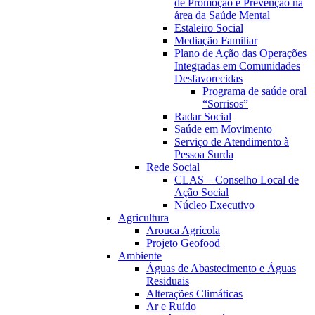
de Promoção e Prevenção na
área da Saúde Mental
Estaleiro Social
Mediação Familiar
Plano de Ação das Operações
Integradas em Comunidades
Desfavorecidas
Programa de saúde oral
“Sorrisos”
Radar Social
Saúde em Movimento
Serviço de Atendimento à
Pessoa Surda
Rede Social
CLAS – Conselho Local de
Ação Social
Núcleo Executivo
Agricultura
Arouca Agrícola
Projeto Geofood
Ambiente
Águas de Abastecimento e Águas
Residuais
Alterações Climáticas
Ar e Ruído