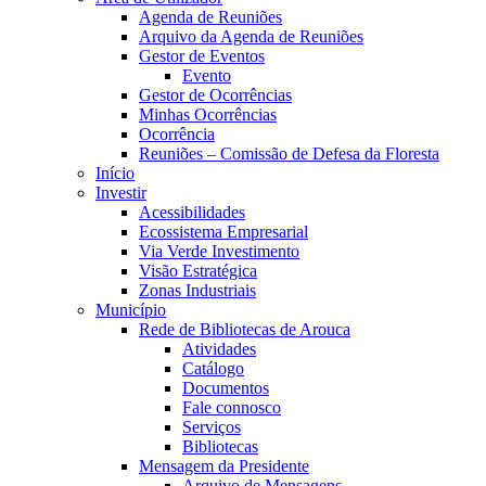
Agenda de Reuniões
Arquivo da Agenda de Reuniões
Gestor de Eventos
Evento
Gestor de Ocorrências
Minhas Ocorrências
Ocorrência
Reuniões – Comissão de Defesa da Floresta
Início
Investir
Acessibilidades
Ecossistema Empresarial
Via Verde Investimento
Visão Estratégica
Zonas Industriais
Município
Rede de Bibliotecas de Arouca
Atividades
Catálogo
Documentos
Fale connosco
Serviços
Bibliotecas
Mensagem da Presidente
Arquivo de Mensagens