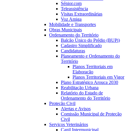
Sénior.com
Teleassistência
Visitas Extraordinárias
Voz Amiga
Mobilidade e Transportes
Obras Municipais
Ordenamento do Território
Balcão Único do Prédio (BUPi)
Cadastro Simplificado
Candidaturas
Planeamento e Ordenamento do
Território
Planos Territoriais em
Elaboração
Planos Territoriais em Vigor
Plano Estratégico Arouca 2030
Reabilitação Urbana
Relatório do Estado de
Ordenamento do Território
Proteção Civil
Alertas e Avisos
Comissão Municipal de Proteção
Civil
Serviços Veterinários
Canil Intermunicipal