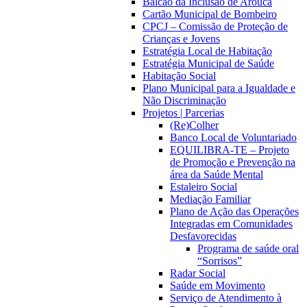
Balcão da Inclusão de Arouca
Cartão Municipal de Bombeiro
CPCJ – Comissão de Proteção de
Crianças e Jovens
Estratégia Local de Habitação
Estratégia Municipal de Saúde
Habitação Social
Plano Municipal para a Igualdade e
Não Discriminação
Projetos | Parcerias
(Re)Colher
Banco Local de Voluntariado
EQUILIBRA-TE – Projeto
de Promoção e Prevenção na
área da Saúde Mental
Estaleiro Social
Mediação Familiar
Plano de Ação das Operações
Integradas em Comunidades
Desfavorecidas
Programa de saúde oral
“Sorrisos”
Radar Social
Saúde em Movimento
Serviço de Atendimento à