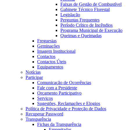
Faixas de Gestão de Combustível
Gabinete Técnico Florestal
Legislação
Perguntas Frequentes
Período Crítico de Incêndios
Programa Municipal de Execução
Queimas e Queimadas
Freguesias
Geminações
Imagem Institucional
Contactos
Contactos Úteis
Equipamentos
Notícias
Participar
Comunicação de Ocorrências
Fale com a Presidente
Orçamento Participativo
Serviços
Sugestões, Reclamações e Elogios
Política de Privacidade e Proteção de Dados
Recuperar Password
Transparência
Fichas da Transparência
Empreitadas