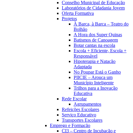
Conselho Municipal de Educação
Laboratórios de Cidadania Jovem
Oferta Formativa
Projetos
À Barca, à Barca – Teatro do
Bolhão
A Hora dos Super Quinas
Batismos de Canoagem
Botar cantas na escola
Escola + Eficiente, Escola +
Responsável
Hipoterapia e Natação
Adaptada
No Poupar Está o Ganho
PIICIE – Arouca um
Município Inteligente
Trilhos para a Inovação
Educativa
Rede Escolar
Agrupamentos
Refeições Escolares
Serviço Educativo
Transportes Escolares
Emprego e Formação
CI3 – Centro de Incubação e