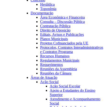
Concelho
Heráldica
Toponímia
Documentação
Área Económica e Financeira
Consulta – Discussão Pública
Contratação Pública
Direito de Oposição
Editais, Avisos e Publicações
Planos Municipais
Projetos Cofinanciados pela UE
Protocolos, Contratos Interadministrativos
e Contratos Programa
Recursos Humanos
Regulamentos Municipais
Requerimentos
Reuniões da Assembleia
Reuniões da Câmara
Áreas de Atuação
Ação Social
Ação Social Escolar
Apoio a Estudantes do Ensino
Superior
Atendimento e Acompanhamento
Social