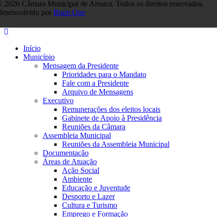
 2026 Câmara Municipal de Arouca. Todos os direitos reservados.
Desenvolvido por
Brain One
Início
Município
Mensagem da Presidente
Prioridades para o Mandato
Fale com a Presidente
Arquivo de Mensagens
Executivo
Remunerações dos eleitos locais
Gabinete de Apoio à Presidência
Reuniões da Câmara
Assembleia Municipal
Reuniões da Assembleia Municipal
Documentação
Áreas de Atuação
Ação Social
Ambiente
Educação e Juventude
Desporto e Lazer
Cultura e Turismo
Emprego e Formação