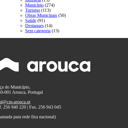
Município
(274)
Turismo
(113)
Obras Municipais
(50)
Saúde
(91)
Destaques
(14)
Sem categoria
(13)
ça do Município,
0-001 Arouca, Portugal
al@cm-arouca.pt
f. 256 940 220 | Fax. 256 943 045
amada para rede fixa nacional)