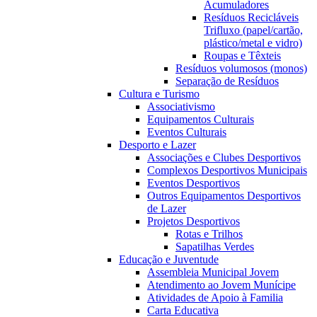
Acumuladores
Resíduos Recicláveis
Trifluxo (papel/cartão,
plástico/metal e vidro)
Roupas e Têxteis
Resíduos volumosos (monos)
Separação de Resíduos
Cultura e Turismo
Associativismo
Equipamentos Culturais
Eventos Culturais
Desporto e Lazer
Associações e Clubes Desportivos
Complexos Desportivos Municipais
Eventos Desportivos
Outros Equipamentos Desportivos
de Lazer
Projetos Desportivos
Rotas e Trilhos
Sapatilhas Verdes
Educação e Juventude
Assembleia Municipal Jovem
Atendimento ao Jovem Munícipe
Atividades de Apoio à Familia
Carta Educativa