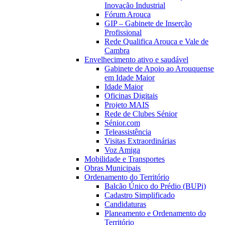
Inovação Industrial
Fórum Arouca
GIP – Gabinete de Inserção
Profissional
Rede Qualifica Arouca e Vale de
Cambra
Envelhecimento ativo e saudável
Gabinete de Apoio ao Arouquense
em Idade Maior
Idade Maior
Oficinas Digitais
Projeto MAIS
Rede de Clubes Sénior
Sénior.com
Teleassistência
Visitas Extraordinárias
Voz Amiga
Mobilidade e Transportes
Obras Municipais
Ordenamento do Território
Balcão Único do Prédio (BUPi)
Cadastro Simplificado
Candidaturas
Planeamento e Ordenamento do
Território