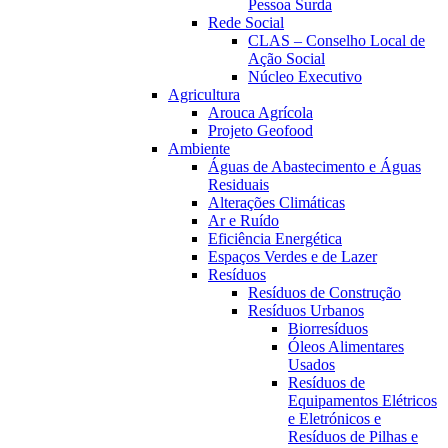
Pessoa Surda
Rede Social
CLAS – Conselho Local de
Ação Social
Núcleo Executivo
Agricultura
Arouca Agrícola
Projeto Geofood
Ambiente
Águas de Abastecimento e Águas
Residuais
Alterações Climáticas
Ar e Ruído
Eficiência Energética
Espaços Verdes e de Lazer
Resíduos
Resíduos de Construção
Resíduos Urbanos
Biorresíduos
Óleos Alimentares
Usados
Resíduos de
Equipamentos Elétricos
e Eletrónicos e
Resíduos de Pilhas e