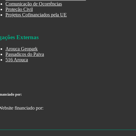
Comunicação de Ocorrências
Proteção Civil
Projetos Cofinanciados pela UE
gações Externas
Arouca Geopark
Passadiços do Paiva
516 Arouca
inanciado por: