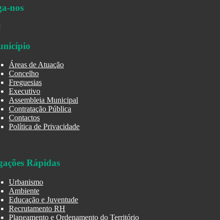
ga-nos
nicípio
Áreas de Atuação
Concelho
Freguesias
Executivo
Assembleia Municipal
Contratação Pública
Contactos
Política de Privacidade
gações Rápidas
Urbanismo
Ambiente
Educação e Juventude
Recrutamento RH
Planeamento e Ordenamento do Território