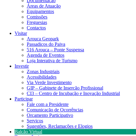
Documentação
Áreas de Atuação
Equipamentos
Comissões
Freguesias
Contactos
Visitar
Arouca Geopark
Passadiços do Paiva
516 Arouca – Ponte Suspensa
Agenda de Eventos
Loja Interativa de Turismo
Investir
Zonas Industriais
Acessibilidades
Via Verde Investimento
GIP – Gabinete de Inserção Profissional
CI3 – Centro de Incubação e Inovação Industrial
Participar
Fale com a Presidente
Comunicação de Ocorrências
Orçamento Participativo
Serviços
Sugestões, Reclamações e Elogios
Balcão Virtual