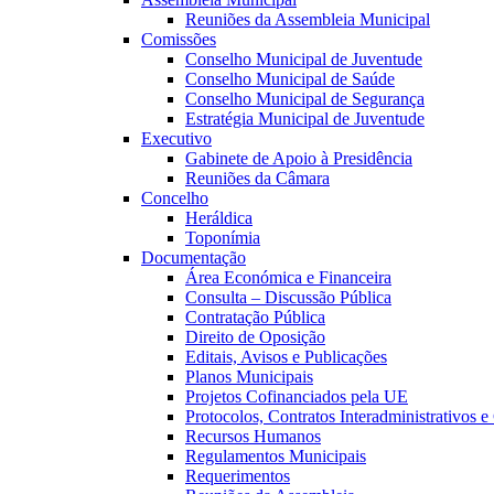
Reuniões da Assembleia Municipal
Comissões
Conselho Municipal de Juventude
Conselho Municipal de Saúde
Conselho Municipal de Segurança
Estratégia Municipal de Juventude
Executivo
Gabinete de Apoio à Presidência
Reuniões da Câmara
Concelho
Heráldica
Toponímia
Documentação
Área Económica e Financeira
Consulta – Discussão Pública
Contratação Pública
Direito de Oposição
Editais, Avisos e Publicações
Planos Municipais
Projetos Cofinanciados pela UE
Protocolos, Contratos Interadministrativos 
Recursos Humanos
Regulamentos Municipais
Requerimentos