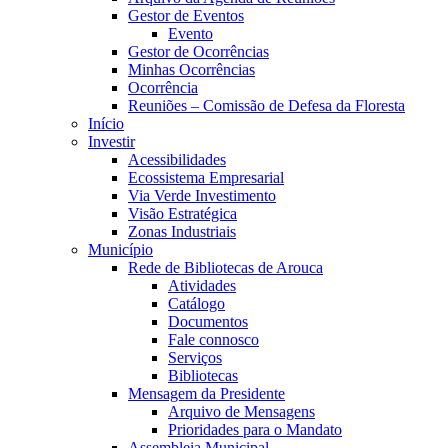
Gestor de Eventos
Evento
Gestor de Ocorrências
Minhas Ocorrências
Ocorrência
Reuniões – Comissão de Defesa da Floresta
Início
Investir
Acessibilidades
Ecossistema Empresarial
Via Verde Investimento
Visão Estratégica
Zonas Industriais
Município
Rede de Bibliotecas de Arouca
Atividades
Catálogo
Documentos
Fale connosco
Serviços
Bibliotecas
Mensagem da Presidente
Arquivo de Mensagens
Prioridades para o Mandato
Assembleia Municipal