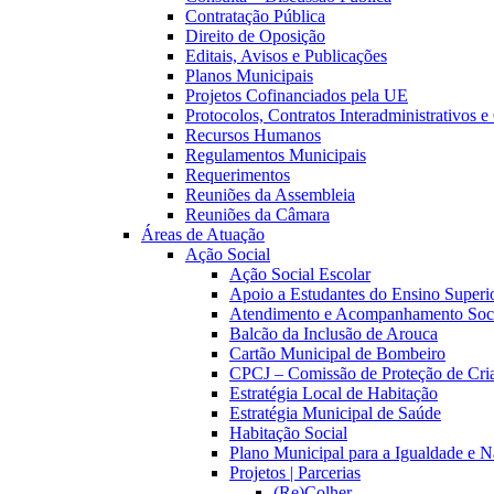
Contratação Pública
Direito de Oposição
Editais, Avisos e Publicações
Planos Municipais
Projetos Cofinanciados pela UE
Protocolos, Contratos Interadministrativos 
Recursos Humanos
Regulamentos Municipais
Requerimentos
Reuniões da Assembleia
Reuniões da Câmara
Áreas de Atuação
Ação Social
Ação Social Escolar
Apoio a Estudantes do Ensino Superi
Atendimento e Acompanhamento Soc
Balcão da Inclusão de Arouca
Cartão Municipal de Bombeiro
CPCJ – Comissão de Proteção de Cria
Estratégia Local de Habitação
Estratégia Municipal de Saúde
Habitação Social
Plano Municipal para a Igualdade e 
Projetos | Parcerias
(Re)Colher