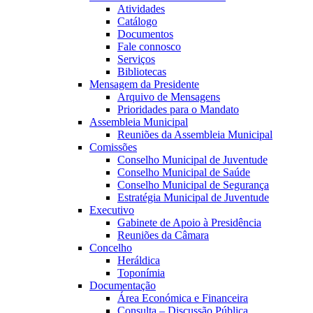
Atividades
Catálogo
Documentos
Fale connosco
Serviços
Bibliotecas
Mensagem da Presidente
Arquivo de Mensagens
Prioridades para o Mandato
Assembleia Municipal
Reuniões da Assembleia Municipal
Comissões
Conselho Municipal de Juventude
Conselho Municipal de Saúde
Conselho Municipal de Segurança
Estratégia Municipal de Juventude
Executivo
Gabinete de Apoio à Presidência
Reuniões da Câmara
Concelho
Heráldica
Toponímia
Documentação
Área Económica e Financeira
Consulta – Discussão Pública