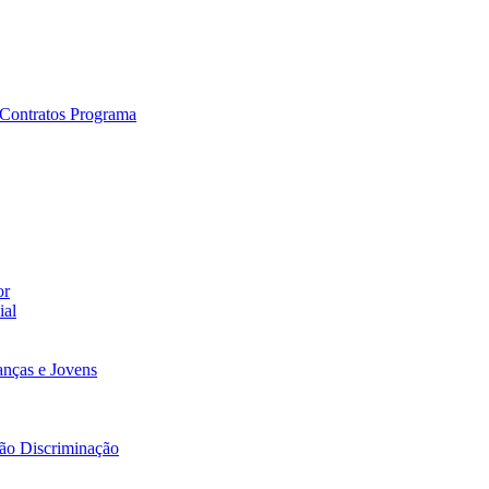
e Contratos Programa
or
ial
nças e Jovens
Não Discriminação