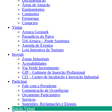
Documentação
Áreas de Atuação
Equipamentos
Comissões
Freguesias
Contactos
Visitar
Arouca Geopark
Passadiços do Paiva
516 Arouca – Ponte Suspensa
Agenda de Eventos
Loja Interativa de Turismo
Investir
Zonas Industriais
Acessibilidades
Via Verde Investimento
GIP – Gabinete de Inserção Profissional
CI3 – Centro de Incubação e Inovação Industrial
Participar
Fale com a Presidente
Comunicação de Ocorrências
Orçamento Participativo
Serviços
Sugestões, Reclamações e Elogios
Balcão Virtual