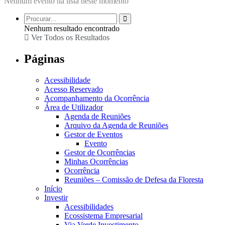
Nenhum evento na lista neste momento
Nenhum resultado encontrado
Ver Todos os Resultados
Páginas
Acessibilidade
Acesso Reservado
Acompanhamento da Ocorrência
Área de Utilizador
Agenda de Reuniões
Arquivo da Agenda de Reuniões
Gestor de Eventos
Evento
Gestor de Ocorrências
Minhas Ocorrências
Ocorrência
Reuniões – Comissão de Defesa da Floresta
Início
Investir
Acessibilidades
Ecossistema Empresarial
Via Verde Investimento