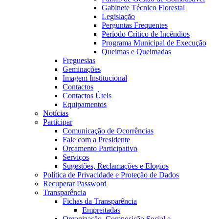
Gabinete Técnico Florestal
Legislação
Perguntas Frequentes
Período Crítico de Incêndios
Programa Municipal de Execução
Queimas e Queimadas
Freguesias
Geminações
Imagem Institucional
Contactos
Contactos Úteis
Equipamentos
Notícias
Participar
Comunicação de Ocorrências
Fale com a Presidente
Orçamento Participativo
Serviços
Sugestões, Reclamações e Elogios
Política de Privacidade e Proteção de Dados
Recuperar Password
Transparência
Fichas da Transparência
Empreitadas
Organização, Composição Social e