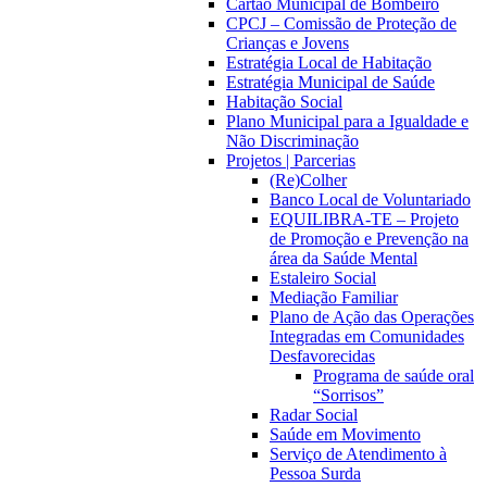
Cartão Municipal de Bombeiro
CPCJ – Comissão de Proteção de
Crianças e Jovens
Estratégia Local de Habitação
Estratégia Municipal de Saúde
Habitação Social
Plano Municipal para a Igualdade e
Não Discriminação
Projetos | Parcerias
(Re)Colher
Banco Local de Voluntariado
EQUILIBRA-TE – Projeto
de Promoção e Prevenção na
área da Saúde Mental
Estaleiro Social
Mediação Familiar
Plano de Ação das Operações
Integradas em Comunidades
Desfavorecidas
Programa de saúde oral
“Sorrisos”
Radar Social
Saúde em Movimento
Serviço de Atendimento à
Pessoa Surda