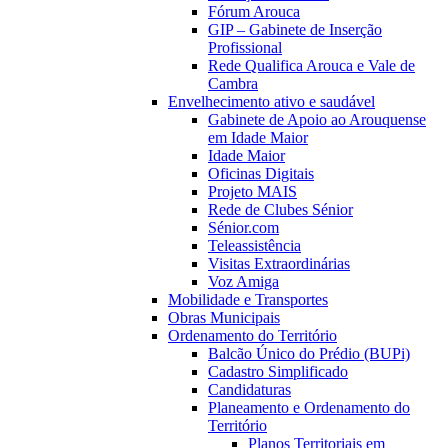
Fórum Arouca
GIP – Gabinete de Inserção
Profissional
Rede Qualifica Arouca e Vale de
Cambra
Envelhecimento ativo e saudável
Gabinete de Apoio ao Arouquense
em Idade Maior
Idade Maior
Oficinas Digitais
Projeto MAIS
Rede de Clubes Sénior
Sénior.com
Teleassistência
Visitas Extraordinárias
Voz Amiga
Mobilidade e Transportes
Obras Municipais
Ordenamento do Território
Balcão Único do Prédio (BUPi)
Cadastro Simplificado
Candidaturas
Planeamento e Ordenamento do
Território
Planos Territoriais em