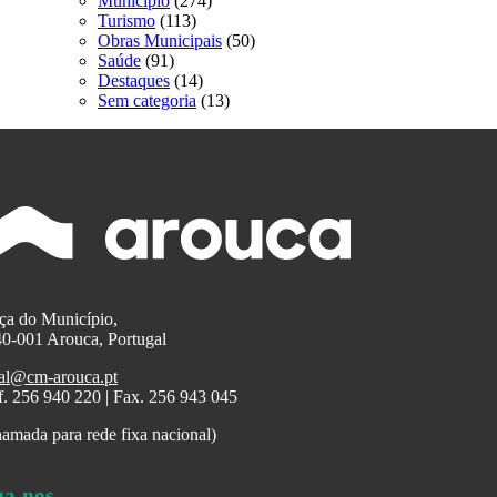
Município
(274)
Turismo
(113)
Obras Municipais
(50)
Saúde
(91)
Destaques
(14)
Sem categoria
(13)
ça do Município,
0-001 Arouca, Portugal
al@cm-arouca.pt
f. 256 940 220 | Fax. 256 943 045
amada para rede fixa nacional)
ga-nos