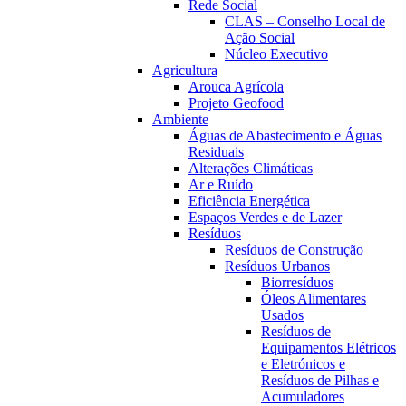
Rede Social
CLAS – Conselho Local de
Ação Social
Núcleo Executivo
Agricultura
Arouca Agrícola
Projeto Geofood
Ambiente
Águas de Abastecimento e Águas
Residuais
Alterações Climáticas
Ar e Ruído
Eficiência Energética
Espaços Verdes e de Lazer
Resíduos
Resíduos de Construção
Resíduos Urbanos
Biorresíduos
Óleos Alimentares
Usados
Resíduos de
Equipamentos Elétricos
e Eletrónicos e
Resíduos de Pilhas e
Acumuladores