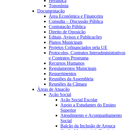
Heráldica
Toponímia
Documentação
Área Económica e Financeira
Consulta – Discussão Pública
Contratação Pública
Direito de Oposição
Editais, Avisos e Publicações
Planos Municipais
Projetos Cofinanciados pela UE
Protocolos, Contratos Interadministrativos
e Contratos Programa
Recursos Humanos
Regulamentos Municipais
Requerimentos
Reuniões da Assembleia
Reuniões da Câmara
Áreas de Atuação
Ação Social
Ação Social Escolar
Apoio a Estudantes do Ensino
Superior
Atendimento e Acompanhamento
Social
Balcão da Inclusão de Arouca