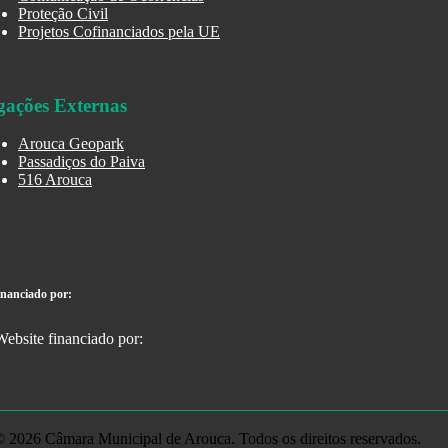
Proteção Civil
Projetos Cofinanciados pela UE
gações Externas
Arouca Geopark
Passadiços do Paiva
516 Arouca
inanciado por:
 2026 Câmara Municipal de Arouca. Todos os direitos reservados.