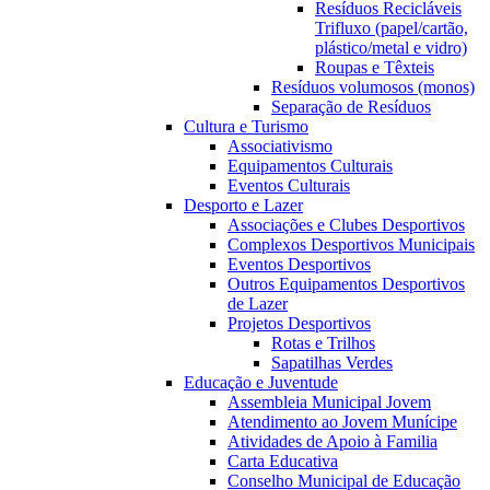
Resíduos Recicláveis
Trifluxo (papel/cartão,
plástico/metal e vidro)
Roupas e Têxteis
Resíduos volumosos (monos)
Separação de Resíduos
Cultura e Turismo
Associativismo
Equipamentos Culturais
Eventos Culturais
Desporto e Lazer
Associações e Clubes Desportivos
Complexos Desportivos Municipais
Eventos Desportivos
Outros Equipamentos Desportivos
de Lazer
Projetos Desportivos
Rotas e Trilhos
Sapatilhas Verdes
Educação e Juventude
Assembleia Municipal Jovem
Atendimento ao Jovem Munícipe
Atividades de Apoio à Familia
Carta Educativa
Conselho Municipal de Educação