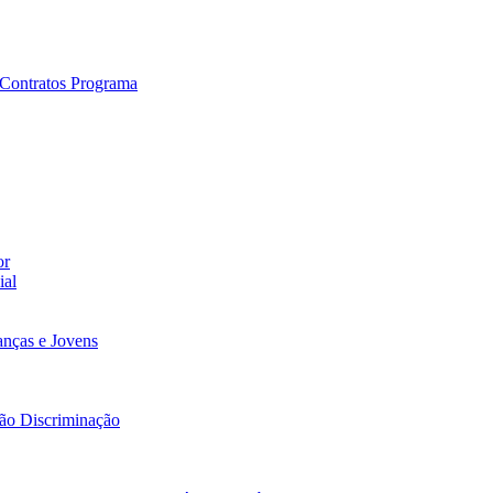
e Contratos Programa
or
ial
nças e Jovens
Não Discriminação