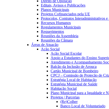
Direito de Oposição
Editais, Avisos e Publicações
Planos Municipais
Projetos Cofinanciados pela UE
Protocolos, Contratos Interadministrativos 
Recursos Humanos
Regulamentos Municipais
Requerimentos
Reuniões da Assembleia
Reuniões da Câmara
Áreas de Atuação
Ação Social
Ação Social Escolar
Apoio a Estudantes do Ensino Superi
Atendimento e Acompanhamento Soc
Balcão da Inclusão de Arouca
Cartão Municipal de Bombeiro
CPCJ – Comissão de Proteção de Cria
Estratégia Local de Habitação
Estratégia Municipal de Saúde
Habitação Social
Plano Municipal para a Igualdade e 
Projetos | Parcerias
(Re)Colher
Banco Local de Voluntariado