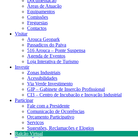
Documentação
Áreas de Atuação
Equipamentos
Comissões
Freguesias
Contactos
Visitar
Arouca Geopark
Passadiços do Paiva
516 Arouca – Ponte Suspensa
Agenda de Eventos
Loja Interativa de Turismo
Investir
Zonas Industriais
Acessibilidades
Via Verde Investimento
GIP – Gabinete de Inserção Profissional
CI3 – Centro de Incubação e Inovação Industrial
Participar
Fale com a Presidente
Comunicação de Ocorrências
Orçamento Participativo
Serviços
Sugestões, Reclamações e Elogios
Balcão Virtual