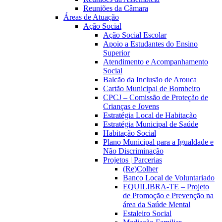
Reuniões da Câmara
Áreas de Atuação
Ação Social
Ação Social Escolar
Apoio a Estudantes do Ensino
Superior
Atendimento e Acompanhamento
Social
Balcão da Inclusão de Arouca
Cartão Municipal de Bombeiro
CPCJ – Comissão de Proteção de
Crianças e Jovens
Estratégia Local de Habitação
Estratégia Municipal de Saúde
Habitação Social
Plano Municipal para a Igualdade e
Não Discriminação
Projetos | Parcerias
(Re)Colher
Banco Local de Voluntariado
EQUILIBRA-TE – Projeto
de Promoção e Prevenção na
área da Saúde Mental
Estaleiro Social