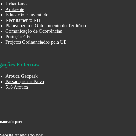
Urbanismo
Ambiente
Educação e Juventude
Recrutamento RH
Planeamento e Ordenamento do Território
Comunicação de Ocorrências
Proteção Civil
Projetos Cofinanciados pela UE
gações Externas
Arouca Geopark
Passadiços do Paiva
516 Arouca
inanciado por: