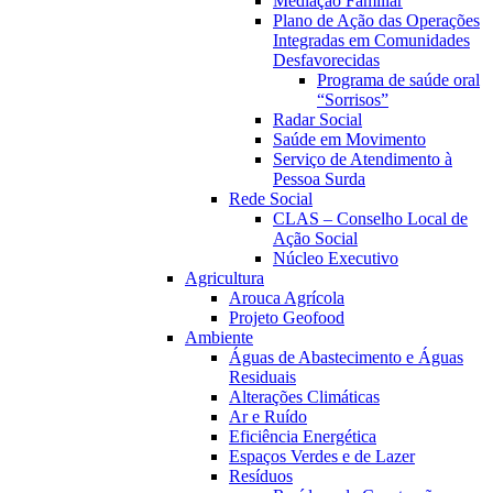
Mediação Familiar
Plano de Ação das Operações
Integradas em Comunidades
Desfavorecidas
Programa de saúde oral
“Sorrisos”
Radar Social
Saúde em Movimento
Serviço de Atendimento à
Pessoa Surda
Rede Social
CLAS – Conselho Local de
Ação Social
Núcleo Executivo
Agricultura
Arouca Agrícola
Projeto Geofood
Ambiente
Águas de Abastecimento e Águas
Residuais
Alterações Climáticas
Ar e Ruído
Eficiência Energética
Espaços Verdes e de Lazer
Resíduos