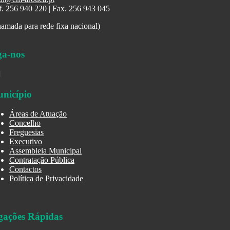
f. 256 940 220 | Fax. 256 943 045
amada para rede fixa nacional)
ga-nos
nicípio
Áreas de Atuação
Concelho
Freguesias
Executivo
Assembleia Municipal
Contratação Pública
Contactos
Política de Privacidade
gações Rápidas