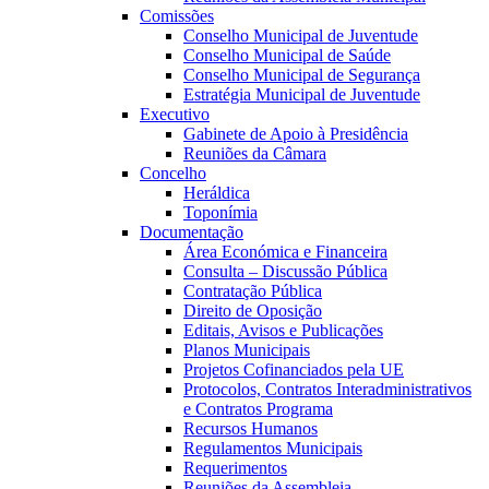
Comissões
Conselho Municipal de Juventude
Conselho Municipal de Saúde
Conselho Municipal de Segurança
Estratégia Municipal de Juventude
Executivo
Gabinete de Apoio à Presidência
Reuniões da Câmara
Concelho
Heráldica
Toponímia
Documentação
Área Económica e Financeira
Consulta – Discussão Pública
Contratação Pública
Direito de Oposição
Editais, Avisos e Publicações
Planos Municipais
Projetos Cofinanciados pela UE
Protocolos, Contratos Interadministrativos
e Contratos Programa
Recursos Humanos
Regulamentos Municipais
Requerimentos
Reuniões da Assembleia