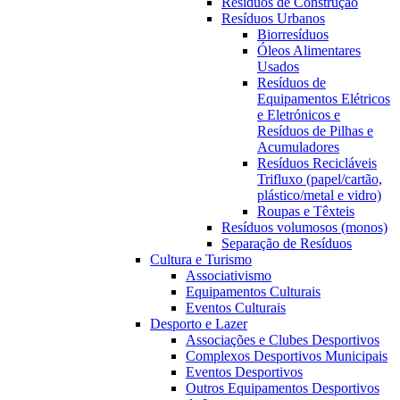
Resíduos de Construção
Resíduos Urbanos
Biorresíduos
Óleos Alimentares
Usados
Resíduos de
Equipamentos Elétricos
e Eletrónicos e
Resíduos de Pilhas e
Acumuladores
Resíduos Recicláveis
Trifluxo (papel/cartão,
plástico/metal e vidro)
Roupas e Têxteis
Resíduos volumosos (monos)
Separação de Resíduos
Cultura e Turismo
Associativismo
Equipamentos Culturais
Eventos Culturais
Desporto e Lazer
Associações e Clubes Desportivos
Complexos Desportivos Municipais
Eventos Desportivos
Outros Equipamentos Desportivos