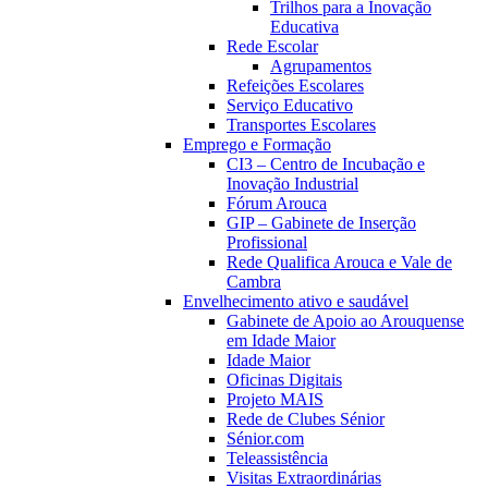
Trilhos para a Inovação
Educativa
Rede Escolar
Agrupamentos
Refeições Escolares
Serviço Educativo
Transportes Escolares
Emprego e Formação
CI3 – Centro de Incubação e
Inovação Industrial
Fórum Arouca
GIP – Gabinete de Inserção
Profissional
Rede Qualifica Arouca e Vale de
Cambra
Envelhecimento ativo e saudável
Gabinete de Apoio ao Arouquense
em Idade Maior
Idade Maior
Oficinas Digitais
Projeto MAIS
Rede de Clubes Sénior
Sénior.com
Teleassistência
Visitas Extraordinárias