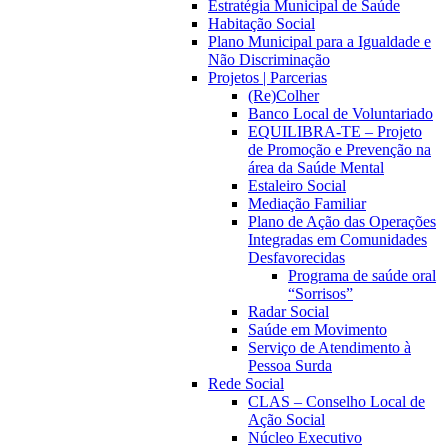
Estratégia Municipal de Saúde
Habitação Social
Plano Municipal para a Igualdade e
Não Discriminação
Projetos | Parcerias
(Re)Colher
Banco Local de Voluntariado
EQUILIBRA-TE – Projeto
de Promoção e Prevenção na
área da Saúde Mental
Estaleiro Social
Mediação Familiar
Plano de Ação das Operações
Integradas em Comunidades
Desfavorecidas
Programa de saúde oral
“Sorrisos”
Radar Social
Saúde em Movimento
Serviço de Atendimento à
Pessoa Surda
Rede Social
CLAS – Conselho Local de
Ação Social
Núcleo Executivo