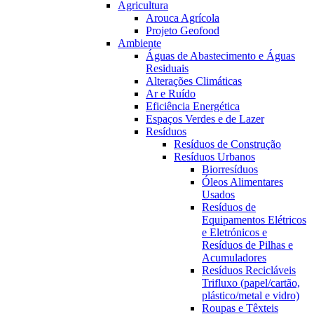
Agricultura
Arouca Agrícola
Projeto Geofood
Ambiente
Águas de Abastecimento e Águas
Residuais
Alterações Climáticas
Ar e Ruído
Eficiência Energética
Espaços Verdes e de Lazer
Resíduos
Resíduos de Construção
Resíduos Urbanos
Biorresíduos
Óleos Alimentares
Usados
Resíduos de
Equipamentos Elétricos
e Eletrónicos e
Resíduos de Pilhas e
Acumuladores
Resíduos Recicláveis
Trifluxo (papel/cartão,
plástico/metal e vidro)
Roupas e Têxteis