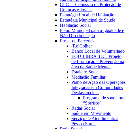
CPCJ – Comissão de Proteção de
Crianças e Jovens
Estratégia Local de Habitação
Estratégia Municipal de Saúde
Habitação Social
Plano Municipal para a Igualdade e
Não Discriminação
Projetos | Parcerias
(Re)Colher
Banco Local de Voluntariado
EQUILIBRA-TE – Projeto
de Promoção e Prevenção na
área da Saúde Mental
Estaleiro Social
Mediação Familiar
Plano de Ação das Operações
Integradas em Comunidades
Desfavorecidas
Programa de saúde oral
“Sorrisos”
Radar Social
Saúde em Movimento
Serviço de Atendimento à
Pessoa Surda
Rede Social