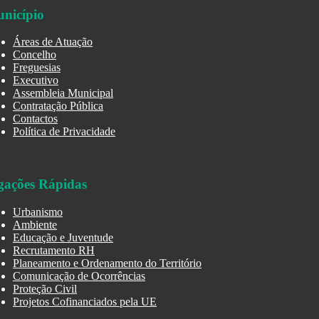
nicípio
Áreas de Atuação
Concelho
Freguesias
Executivo
Assembleia Municipal
Contratação Pública
Contactos
Política de Privacidade
gações Rápidas
Urbanismo
Ambiente
Educação e Juventude
Recrutamento RH
Planeamento e Ordenamento do Território
Comunicação de Ocorrências
Proteção Civil
Projetos Cofinanciados pela UE