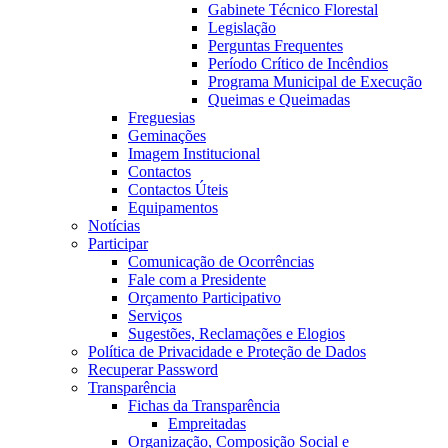
Gabinete Técnico Florestal
Legislação
Perguntas Frequentes
Período Crítico de Incêndios
Programa Municipal de Execução
Queimas e Queimadas
Freguesias
Geminações
Imagem Institucional
Contactos
Contactos Úteis
Equipamentos
Notícias
Participar
Comunicação de Ocorrências
Fale com a Presidente
Orçamento Participativo
Serviços
Sugestões, Reclamações e Elogios
Política de Privacidade e Proteção de Dados
Recuperar Password
Transparência
Fichas da Transparência
Empreitadas
Organização, Composição Social e