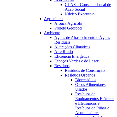
CLAS – Conselho Local de
Ação Social
Núcleo Executivo
Agricultura
Arouca Agrícola
Projeto Geofood
Ambiente
Águas de Abastecimento e Águas
Residuais
Alterações Climáticas
Ar e Ruído
Eficiência Energética
Espaços Verdes e de Lazer
Resíduos
Resíduos de Construção
Resíduos Urbanos
Biorresíduos
Óleos Alimentares
Usados
Resíduos de
Equipamentos Elétricos
e Eletrónicos e
Resíduos de Pilhas e
Acumuladores