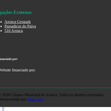
gações Externas
Arouca Geopark
Passadiços do Paiva
516 Arouca
inanciado por:
 2026 Câmara Municipal de Arouca. Todos os direitos reservados.
Desenvolvido por
Brain One