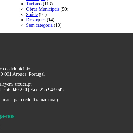
Turismo
(113)
Obras Municipais
(50)
Saúde
(91)
Destaques
(14)
Sem categoria
(13)
ça do Município,
0-001 Arouca, Portugal
al@cm-arouca.pt
f. 256 940 220 | Fax. 256 943 045
amada para rede fixa nacional)
ga-nos