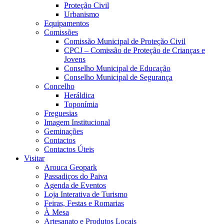
Proteção Civil
Urbanismo
Equipamentos
Comissões
Comissão Municipal de Proteção Civil
CPCJ – Comissão de Proteção de Crianças e
Jovens
Conselho Municipal de Educação
Conselho Municipal de Segurança
Concelho
Heráldica
Toponímia
Freguesias
Imagem Institucional
Geminações
Contactos
Contactos Úteis
Visitar
Arouca Geopark
Passadiços do Paiva
Agenda de Eventos
Loja Interativa de Turismo
Feiras, Festas e Romarias
À Mesa
Artesanato e Produtos Locais