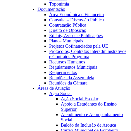
Toponímia
Documentação
Área Económica e Financeira
Consulta – Discussão Pública
Contratação Pública
Direito de Oposição
Editais, Avisos e Publicações
Planos Municipais
Projetos Cofinanciados pela UE
Protocolos, Contratos Interadministrativos
e Contratos Programa
Recursos Humanos
Regulamentos Municipais
Requerimentos
Reuniões da Assembleia
Reuniões da Câmara
Áreas de Atuação
Ação Social
Ação Social Escolar
Apoio a Estudantes do Ensino
Superior
Atendimento e Acompanhamento
Social
Balcão da Inclusão de Arouca
Cartão Municipal de Bombeiro