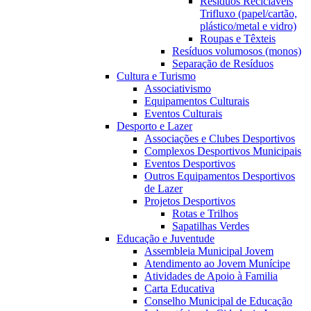
Resíduos Recicláveis
Trifluxo (papel/cartão,
plástico/metal e vidro)
Roupas e Têxteis
Resíduos volumosos (monos)
Separação de Resíduos
Cultura e Turismo
Associativismo
Equipamentos Culturais
Eventos Culturais
Desporto e Lazer
Associações e Clubes Desportivos
Complexos Desportivos Municipais
Eventos Desportivos
Outros Equipamentos Desportivos
de Lazer
Projetos Desportivos
Rotas e Trilhos
Sapatilhas Verdes
Educação e Juventude
Assembleia Municipal Jovem
Atendimento ao Jovem Munícipe
Atividades de Apoio à Familia
Carta Educativa
Conselho Municipal de Educação