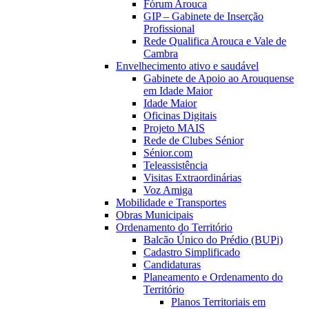
Fórum Arouca
GIP – Gabinete de Inserção
Profissional
Rede Qualifica Arouca e Vale de
Cambra
Envelhecimento ativo e saudável
Gabinete de Apoio ao Arouquense
em Idade Maior
Idade Maior
Oficinas Digitais
Projeto MAIS
Rede de Clubes Sénior
Sénior.com
Teleassistência
Visitas Extraordinárias
Voz Amiga
Mobilidade e Transportes
Obras Municipais
Ordenamento do Território
Balcão Único do Prédio (BUPi)
Cadastro Simplificado
Candidaturas
Planeamento e Ordenamento do
Território
Planos Territoriais em