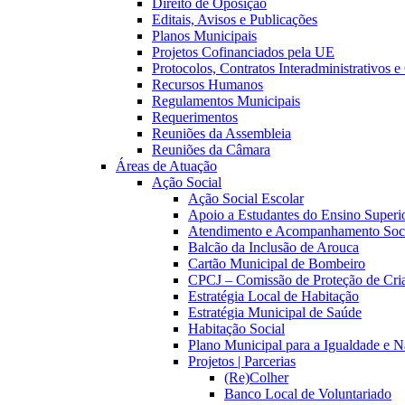
Direito de Oposição
Editais, Avisos e Publicações
Planos Municipais
Projetos Cofinanciados pela UE
Protocolos, Contratos Interadministrativos 
Recursos Humanos
Regulamentos Municipais
Requerimentos
Reuniões da Assembleia
Reuniões da Câmara
Áreas de Atuação
Ação Social
Ação Social Escolar
Apoio a Estudantes do Ensino Superi
Atendimento e Acompanhamento Soc
Balcão da Inclusão de Arouca
Cartão Municipal de Bombeiro
CPCJ – Comissão de Proteção de Cria
Estratégia Local de Habitação
Estratégia Municipal de Saúde
Habitação Social
Plano Municipal para a Igualdade e 
Projetos | Parcerias
(Re)Colher
Banco Local de Voluntariado