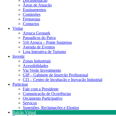
Documentação
Áreas de Atuação
Equipamentos
Comissões
Freguesias
Contactos
Visitar
Arouca Geopark
Passadiços do Paiva
516 Arouca – Ponte Suspensa
Agenda de Eventos
Loja Interativa de Turismo
Investir
Zonas Industriais
Acessibilidades
Via Verde Investimento
GIP – Gabinete de Inserção Profissional
CI3 – Centro de Incubação e Inovação Industrial
Participar
Fale com a Presidente
Comunicação de Ocorrências
Orçamento Participativo
Serviços
Sugestões, Reclamações e Elogios
Balcão Virtual