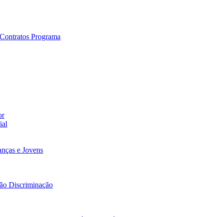
e Contratos Programa
or
ial
nças e Jovens
Não Discriminação