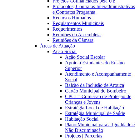
Projetos Cofinanciados pela UE
Protocolos, Contratos Interadministrativos
e Contratos Programa
Recursos Humanos
Regulamentos Municipais
Requerimentos
Reuniões da Assembleia
Reuniões da Câmara
Áreas de Atuação
Ação Social
Ação Social Escolar
Apoio a Estudantes do Ensino
Superior
Atendimento e Acompanhamento
Social
Balcão da Inclusão de Arouca
Cartão Municipal de Bombeiro
CPCJ – Comissão de Proteção de
Crianças e Jovens
Estratégia Local de Habitação
Estratégia Municipal de Saúde
Habitação Social
Plano Municipal para a Igualdade e
Não Discriminação
Projetos | Parcerias