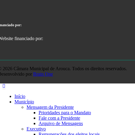
inanciado por:
 2026 Câmara Municipal de Arouca. Todos os direitos reservados.
Desenvolvido por
Brain One
Início
Município
Mensagem da Presidente
Prioridades para o Mandato
Fale com a Presidente
Arquivo de Mensagens
Executivo
Remunerações dos eleitos locais