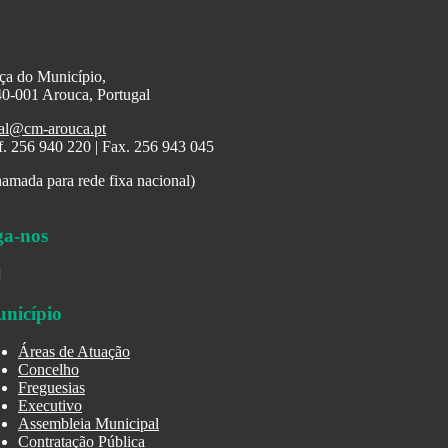
ça do Município,
0-001 Arouca, Portugal
al@cm-arouca.pt
f. 256 940 220 | Fax. 256 943 045
amada para rede fixa nacional)
ga-nos
nicípio
Áreas de Atuação
Concelho
Freguesias
Executivo
Assembleia Municipal
Contratação Pública