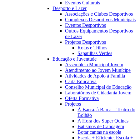
Eventos Culturais
Desporto e Lazer
Associações e Clubes Desportivos
Complexos Desportivos Municipais
Eventos Desportivos
Outros Equipamentos Desportivos
de Lazer
Projetos Desportivos
Rotas e Trilhos
Sapatilhas Verdes
Educação e Juventude
Assembleia Municipal Jovem
Atendimento ao Jovem Munícipe
Atividades de Apoio à Familia
Carta Educativa
Conselho Municipal de Educação
Laboratórios de Cidadania Jovem
Oferta Formativa
Projetos
À Barca, à Barca – Teatro do
Bolhão
A Hora dos Super Quinas
Batismos de Canoagem
Botar cantas na escola
Escola + Eficiente, Escola +