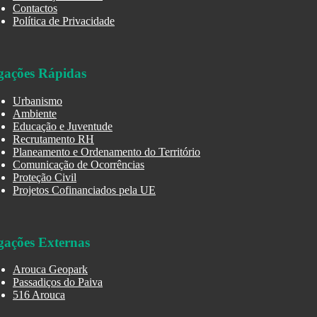
Contactos
Política de Privacidade
gações Rápidas
Urbanismo
Ambiente
Educação e Juventude
Recrutamento RH
Planeamento e Ordenamento do Território
Comunicação de Ocorrências
Proteção Civil
Projetos Cofinanciados pela UE
gações Externas
Arouca Geopark
Passadiços do Paiva
516 Arouca