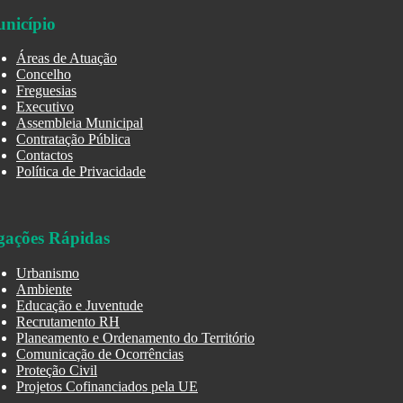
nicípio
Áreas de Atuação
Concelho
Freguesias
Executivo
Assembleia Municipal
Contratação Pública
Contactos
Política de Privacidade
gações Rápidas
Urbanismo
Ambiente
Educação e Juventude
Recrutamento RH
Planeamento e Ordenamento do Território
Comunicação de Ocorrências
Proteção Civil
Projetos Cofinanciados pela UE