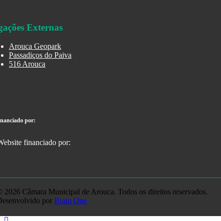
gações Externas
Arouca Geopark
Passadiços do Paiva
516 Arouca
inanciado por:
 2026 Câmara Municipal de Arouca. Todos os direitos reservados.
Desenvolvido por
Brain One