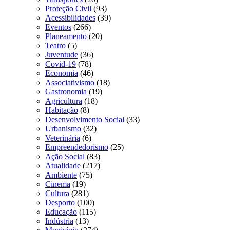
Proteção Civil
(93)
Acessibilidades
(39)
Eventos
(266)
Planeamento
(20)
Teatro
(5)
Juventude
(36)
Covid-19
(78)
Economia
(46)
Associativismo
(18)
Gastronomia
(19)
Agricultura
(18)
Habitação
(8)
Desenvolvimento Social
(33)
Urbanismo
(32)
Veterinária
(6)
Empreendedorismo
(25)
Ação Social
(83)
Atualidade
(217)
Ambiente
(75)
Cinema
(19)
Cultura
(281)
Desporto
(100)
Educação
(115)
Indústria
(13)