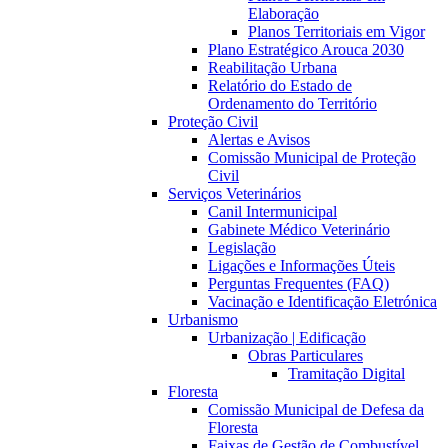
Elaboração
Planos Territoriais em Vigor
Plano Estratégico Arouca 2030
Reabilitação Urbana
Relatório do Estado de
Ordenamento do Território
Proteção Civil
Alertas e Avisos
Comissão Municipal de Proteção
Civil
Serviços Veterinários
Canil Intermunicipal
Gabinete Médico Veterinário
Legislação
Ligações e Informações Úteis
Perguntas Frequentes (FAQ)
Vacinação e Identificação Eletrónica
Urbanismo
Urbanização | Edificação
Obras Particulares
Tramitação Digital
Floresta
Comissão Municipal de Defesa da
Floresta
Faixas de Gestão de Combustível