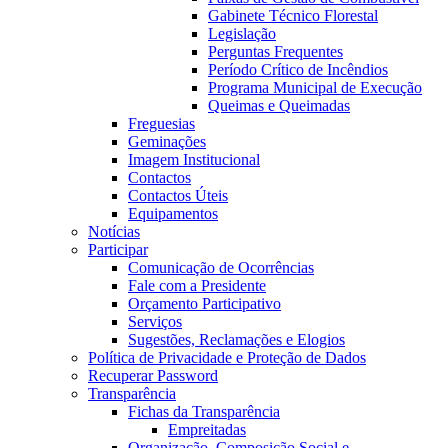
Gabinete Técnico Florestal
Legislação
Perguntas Frequentes
Período Crítico de Incêndios
Programa Municipal de Execução
Queimas e Queimadas
Freguesias
Geminações
Imagem Institucional
Contactos
Contactos Úteis
Equipamentos
Notícias
Participar
Comunicação de Ocorrências
Fale com a Presidente
Orçamento Participativo
Serviços
Sugestões, Reclamações e Elogios
Política de Privacidade e Proteção de Dados
Recuperar Password
Transparência
Fichas da Transparência
Empreitadas
Organização, Composição Social e