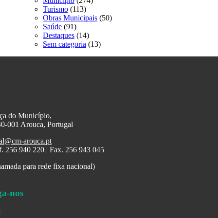
Município
(274)
Turismo
(113)
Obras Municipais
(50)
Saúde
(91)
Destaques
(14)
Sem categoria
(13)
ça do Município,
0-001 Arouca, Portugal
al@cm-arouca.pt
f. 256 940 220 | Fax. 256 943 045
amada para rede fixa nacional)
ga-nos