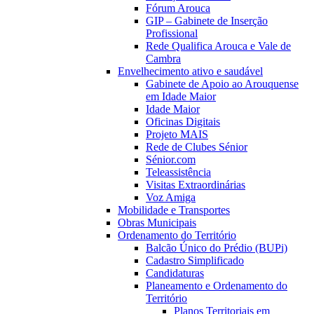
Fórum Arouca
GIP – Gabinete de Inserção
Profissional
Rede Qualifica Arouca e Vale de
Cambra
Envelhecimento ativo e saudável
Gabinete de Apoio ao Arouquense
em Idade Maior
Idade Maior
Oficinas Digitais
Projeto MAIS
Rede de Clubes Sénior
Sénior.com
Teleassistência
Visitas Extraordinárias
Voz Amiga
Mobilidade e Transportes
Obras Municipais
Ordenamento do Território
Balcão Único do Prédio (BUPi)
Cadastro Simplificado
Candidaturas
Planeamento e Ordenamento do
Território
Planos Territoriais em