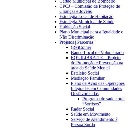
Cartão Municipal de Bombeiro
CPCJ – Comissão de Proteção de
Crianças e Jovens
Estratégia Local de Habitação
Estratégia Municipal de Saúde
Habitação Social
Plano Municipal para a Igualdade e
Não Discriminação
Projetos | Parcerias
(Re)Colher
Banco Local de Voluntariado
EQUILIBRA-TE – Projeto
de Promoção e Prevenção na
área da Saúde Mental
Estaleiro Social
Mediação Familiar
Plano de Ação das Operações
Integradas em Comunidades
Desfavorecidas
Programa de saúde oral
“Sorrisos”
Radar Social
Saúde em Movimento
Serviço de Atendimento à
Pessoa Surda