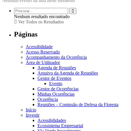
Nenhum evento na lista neste momento
Nenhum resultado encontrado
Ver Todos os Resultados
Páginas
Acessibilidade
Acesso Reservado
Acompanhamento da Ocorrência
Área de Utilizador
Agenda de Reuniões
Arquivo da Agenda de Reuniões
Gestor de Eventos
Evento
Gestor de Ocorrências
Minhas Ocorrências
Ocorrência
Reuniões – Comissão de Defesa da Floresta
Início
Investir
Acessibilidades
Ecossistema Empresarial
Via Verde Investimento