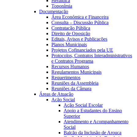
Heráldica
Toponímia
Documentação
Área Económica e Financeira
Consulta – Discussão Pública
Contratação Pública
Direito de Oposição
Editais, Avisos e Publicações
Planos Municipais
Projetos Cofinanciados pela UE
Protocolos, Contratos Interadministrativos
e Contratos Programa
Recursos Humanos
Regulamentos Municipais
Requerimentos
Reuniões da Assembleia
Reuniões da Câmara
Áreas de Atuação
Ação Social
Ação Social Escolar
Apoio a Estudantes do Ensino
Superior
Atendimento e Acompanhamento
Social
Balcão da Inclusão de Arouca