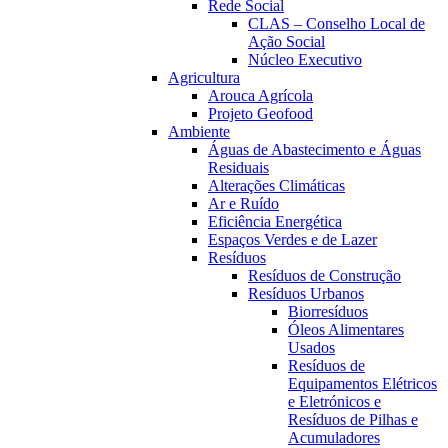
Rede Social
CLAS – Conselho Local de
Ação Social
Núcleo Executivo
Agricultura
Arouca Agrícola
Projeto Geofood
Ambiente
Águas de Abastecimento e Águas
Residuais
Alterações Climáticas
Ar e Ruído
Eficiência Energética
Espaços Verdes e de Lazer
Resíduos
Resíduos de Construção
Resíduos Urbanos
Biorresíduos
Óleos Alimentares
Usados
Resíduos de
Equipamentos Elétricos
e Eletrónicos e
Resíduos de Pilhas e
Acumuladores