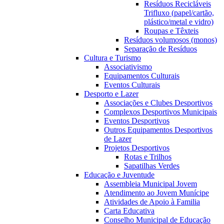
Resíduos Recicláveis
Trifluxo (papel/cartão,
plástico/metal e vidro)
Roupas e Têxteis
Resíduos volumosos (monos)
Separação de Resíduos
Cultura e Turismo
Associativismo
Equipamentos Culturais
Eventos Culturais
Desporto e Lazer
Associações e Clubes Desportivos
Complexos Desportivos Municipais
Eventos Desportivos
Outros Equipamentos Desportivos
de Lazer
Projetos Desportivos
Rotas e Trilhos
Sapatilhas Verdes
Educação e Juventude
Assembleia Municipal Jovem
Atendimento ao Jovem Munícipe
Atividades de Apoio à Familia
Carta Educativa
Conselho Municipal de Educação