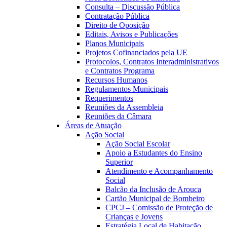
Consulta – Discussão Pública
Contratação Pública
Direito de Oposição
Editais, Avisos e Publicações
Planos Municipais
Projetos Cofinanciados pela UE
Protocolos, Contratos Interadministrativos
e Contratos Programa
Recursos Humanos
Regulamentos Municipais
Requerimentos
Reuniões da Assembleia
Reuniões da Câmara
Áreas de Atuação
Ação Social
Ação Social Escolar
Apoio a Estudantes do Ensino
Superior
Atendimento e Acompanhamento
Social
Balcão da Inclusão de Arouca
Cartão Municipal de Bombeiro
CPCJ – Comissão de Proteção de
Crianças e Jovens
Estratégia Local de Habitação