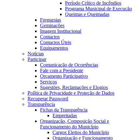
Período Crítico de Incêndios
Programa Municipal de Execução
Queimas e Queimadas
Freguesias
Geminações
Imagem Institucional
Contactos
Contactos Úteis
Equipamentos
Notícias
Participar
Comunicação de Ocorrências
Fale com a Presidente
Orçamento Participativo
Serviços
Sugestões, Reclamações e Elogios
Política de Privacidade e Proteção de Dados
Recuperar Password
Transparência
Fichas da Transparência
Empreitadas
Organização, Composição Social e
Funcionamento do Município
Cargos Eleitos do Município
Organização e Funcionamento