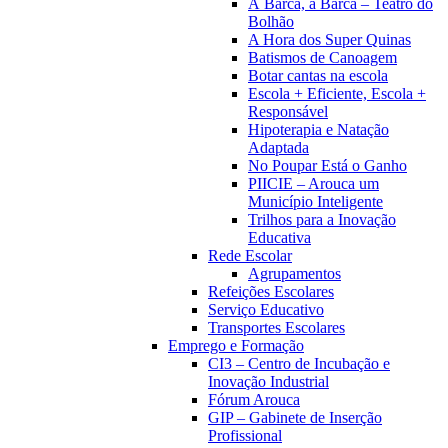
À Barca, à Barca – Teatro do
Bolhão
A Hora dos Super Quinas
Batismos de Canoagem
Botar cantas na escola
Escola + Eficiente, Escola +
Responsável
Hipoterapia e Natação
Adaptada
No Poupar Está o Ganho
PIICIE – Arouca um
Município Inteligente
Trilhos para a Inovação
Educativa
Rede Escolar
Agrupamentos
Refeições Escolares
Serviço Educativo
Transportes Escolares
Emprego e Formação
CI3 – Centro de Incubação e
Inovação Industrial
Fórum Arouca
GIP – Gabinete de Inserção
Profissional