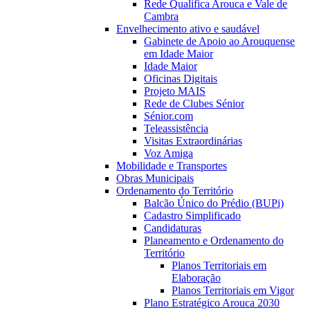
Rede Qualifica Arouca e Vale de
Cambra
Envelhecimento ativo e saudável
Gabinete de Apoio ao Arouquense
em Idade Maior
Idade Maior
Oficinas Digitais
Projeto MAIS
Rede de Clubes Sénior
Sénior.com
Teleassistência
Visitas Extraordinárias
Voz Amiga
Mobilidade e Transportes
Obras Municipais
Ordenamento do Território
Balcão Único do Prédio (BUPi)
Cadastro Simplificado
Candidaturas
Planeamento e Ordenamento do
Território
Planos Territoriais em
Elaboração
Planos Territoriais em Vigor
Plano Estratégico Arouca 2030