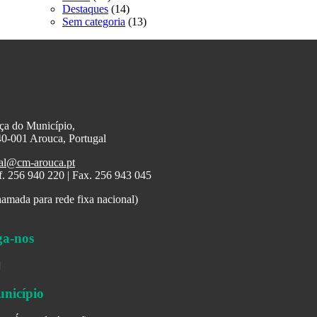
Destaques
(14)
Sem categoria
(13)
ça do Município,
0-001 Arouca, Portugal
al@cm-arouca.pt
f. 256 940 220 | Fax. 256 943 045
amada para rede fixa nacional)
ga-nos
nicípio