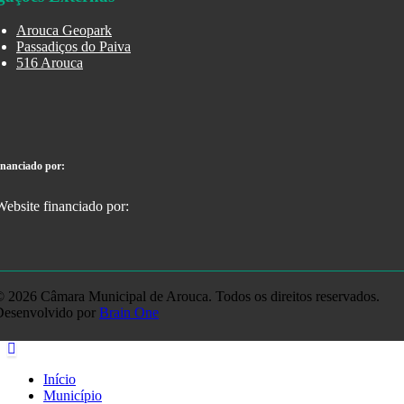
Arouca Geopark
Passadiços do Paiva
516 Arouca
inanciado por:
 2026 Câmara Municipal de Arouca. Todos os direitos reservados.
Desenvolvido por
Brain One
Início
Município