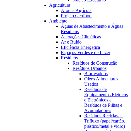
Agricultura
Arouca Agrícola
Projeto Geofood
Ambiente
Águas de Abastecimento e Águas
Residuais
Alterações Climáticas
Ar e Ruído
Eficiência Energética
Espaços Verdes e de Lazer
Resíduos
Resíduos de Construção
Resíduos Urbanos
Biorresíduos
Óleos Alimentares
Usados
Resíduos de
Equipamentos Elétricos
e Eletrónicos e
Resíduos de Pilhas e
Acumuladores
Resíduos Recicláveis
Trifluxo (papel/cartão,
plástico/metal e vidro)