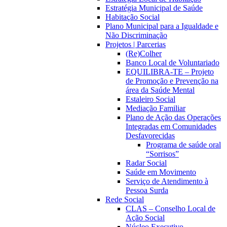
Estratégia Municipal de Saúde
Habitação Social
Plano Municipal para a Igualdade e
Não Discriminação
Projetos | Parcerias
(Re)Colher
Banco Local de Voluntariado
EQUILIBRA-TE – Projeto
de Promoção e Prevenção na
área da Saúde Mental
Estaleiro Social
Mediação Familiar
Plano de Ação das Operações
Integradas em Comunidades
Desfavorecidas
Programa de saúde oral
“Sorrisos”
Radar Social
Saúde em Movimento
Serviço de Atendimento à
Pessoa Surda
Rede Social
CLAS – Conselho Local de
Ação Social
Núcleo Executivo